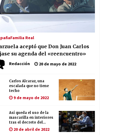
Seguridad Social
13 de mayo de 2022
la
Muere el cardenal Carlos Amigo
Vallejo
al de la Europa League en Sevilla | Más de 5.500
27 de abril de 2022
ctivos se encargarán de la seguridad del partido
spaña
Familia Real
Redacción
17 de mayo de 2022
arzuela aceptó que Don Juan Carlos
La Feria de Abril de Sevilla será un
25% más cara por la crisis mundial
ijase su agenda del «reencuentro»
18 de abril de 2022
Redacción
20 de mayo de 2022
Carlos Alcaraz, una
escalada que no tiene
techo
9 de mayo de 2022
Así queda el uso de la
mascarilla en interiores
tras el decreto del
Gobierno
20 de abril de 2022