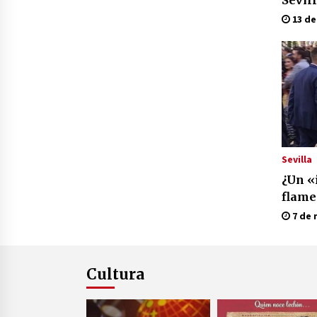
terre
13 de
derbi
Sevil
Sevilla
¿Un «i
flame
trasp
7 de 
cola e
Cultura