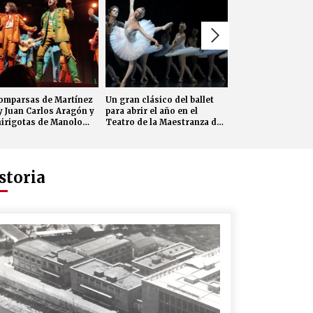
omparsas de Martínez
Un gran clásico del ballet
Un día del Flamen
y Juan Carlos Aragón y
para abrir el año en el
Andalucía para cr
hirigotas de Manolo
Teatro de la Maestranza de
públicos para lo ‘
nder y el Canijo de
Sevilla
na, este sábado en ‘El
en Sevilla’
storia