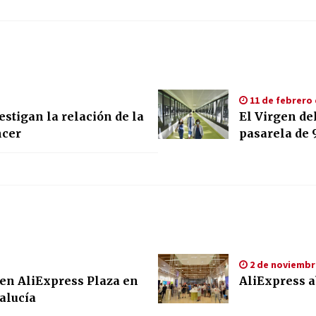
11 de febrero 
stigan la relación de la
El Virgen de
ncer
pasarela de 
2 de noviembr
 en AliExpress Plaza en
AliExpress ab
dalucía