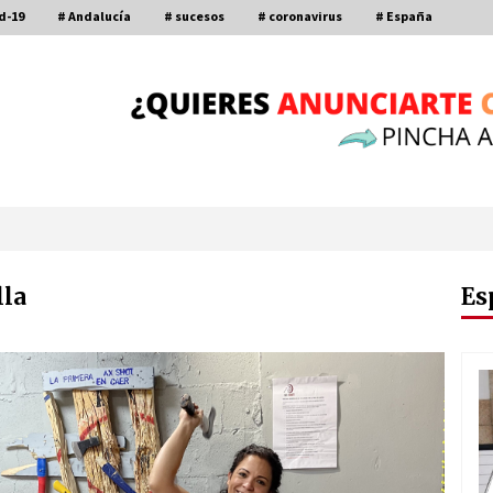
d-19
# Andalucía
# sucesos
# coronavirus
# España
lla
Es
Por qué el lanzamiento de hachas es
tan divertido (y cada vez más
popular)
10 de noviembre de 2022
a
Leyendas del Betis y del Sevilla
vuelven al terreno de juego en un
derbi a beneficio de Down Sevilla