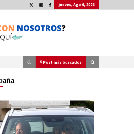
jueves, Ago 6, 2026
Post más buscados
paña
Plaga de pulgas en el festival
Interestelar de Sevilla: «Pensé que
tenía el virus del mono»
24 de mayo de 2022
La Cartuja Pickman esquiva su
liquidación al no tener que pagar
seis millones de euros a la