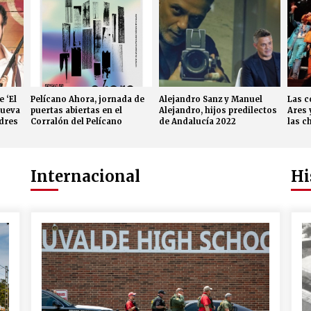
e ‘El
Pelícano Ahora, jornada de
Alejandro Sanz y Manuel
Las c
nueva
puertas abiertas en el
Alejandro, hijos predilectos
Ares 
dres
Corralón del Pelícano
de Andalucía 2022
las c
Santa
Carmo
Falla 
Internacional
Hi