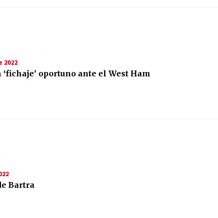
e 2022
 ‘fichaje’ oportuno ante el West Ham
022
e Bartra