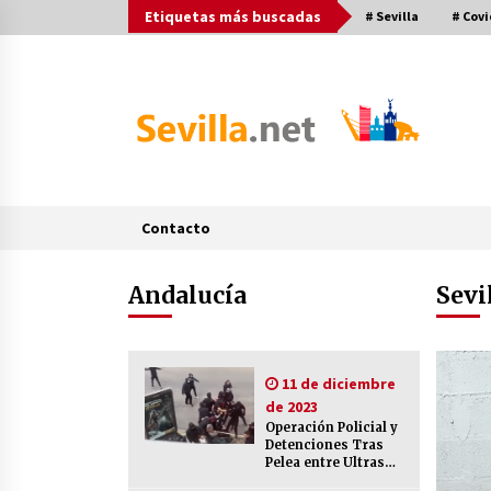
Saltar
Etiquetas más buscadas
# Sevilla
# Covi
al
contenido
Contacto
Post más buscados
Andalucía
Sevi
Operación Policial y Detenciones
Tras Pelea entre Ultras del Sevilla
11 de diciembre
FC y Osasuna
de 2023
11 de diciembre de 2023
Operación Policial y
Detenciones Tras
Final de la Europa League en Sevill
Pelea entre Ultras
| Más de 5.500 efectivos se
del Sevilla FC y
encargarán de la seguridad del