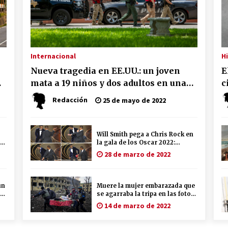
Internacional
H
Nueva tragedia en EE.UU.: un joven
E
mata a 19 niños y dos adultos en una
c
escuela de Texas
Redacción
25 de mayo de 2022
Will Smith pega a Chris Rock en
en
la gala de los Oscar 2022:
“Mantén el nombre de mi mujer
28 de marzo de 2022
fuera de tu puta boca”
un
Muere la mujer embarazada que
 a
se agarraba la tripa en las fotos
virales del ataque a la
14 de marzo de 2022
maternidad de Mariupol