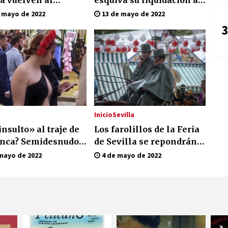
no de juego en un
no tener que pagar seis
 mayo de 2022
13 de mayo de 2022
 a beneficio de Down
millones de euros a la
3
la
Seguridad Social
Inicio
Sevilla
nsulto» al traje de
Los farolillos de la Feria
nca? Semidesnudos,
de Sevilla se repondrán
arencias y batas de
cuando desaparezca el
mayo de 2022
4 de mayo de 2022
n la Feria de Abril
riesgo de lluvia