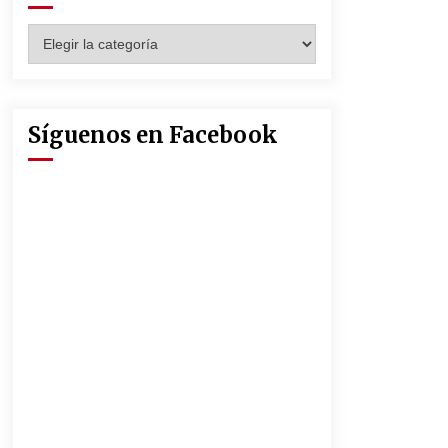
Seguridad Social
13 de mayo de 2022
Categorías
Muere el cardenal Carlos Amigo
Vallejo
27 de abril de 2022
Síguenos en Facebook
La Feria de Abril de Sevilla será un
25% más cara por la crisis mundial
18 de abril de 2022