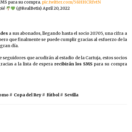
s SMS para su compra.
pic.twitter.com/58HHCRfvtN
pié
(@RealBetis)
April 20, 2022
ades
a sus abonados, llegando hasta el socio 20.705, una cifra a
 pero que finalmente se puede cumplir gracias al esfuerzo de la
gran día.
e seguidores que acudirán al estadio de la Cartuja, estos socios
acias a la lista de espera
recibirán los SMS
para su compra
como #
Copa del Rey
#
fútbol
#
Sevilla