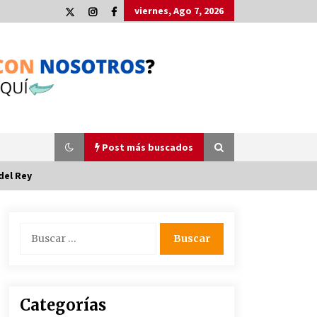
viernes, Ago 7, 2026
Post más buscados
del Rey
Plaga de pulgas en el festival
Buscar:
Interestelar de Sevilla: «Pensé que
tenía el virus del mono»
24 de mayo de 2022
La Cartuja Pickman esquiva su
Categorías
liquidación al no tener que pagar
seis millones de euros a la