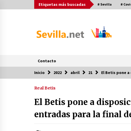
Saltar
Etiquetas más buscadas
# Sevilla
# Covi
al
contenido
Contacto
Inicio
2022
abril
21
El Betis pone a
Post más buscados
Real Betis
Operación Policial y Detenciones
Tras Pelea entre Ultras del Sevilla
El Betis pone a disposi
FC y Osasuna
11 de diciembre de 2023
entradas para la final 
Final de la Europa League en Sevill
| Más de 5.500 efectivos se
encargarán de la seguridad del