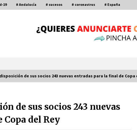
d-19
# Andalucía
# sucesos
# coronavirus
# España
 disposición de sus socios 243 nuevas entradas para la final de Copa 
Por qué el lanzamiento de hachas es
tan divertido (y cada vez más
ción de sus socios 243 nuevas
popular)
10 de noviembre de 2022
de Copa del Rey
a
Leyendas del Betis y del Sevilla
vuelven al terreno de juego en un
derbi a beneficio de Down Sevilla