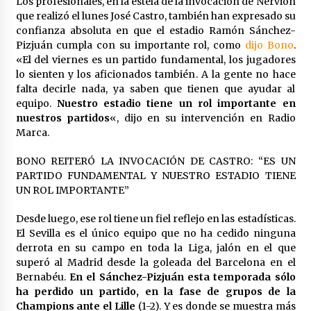
Los profesionales, en la estela de la invocación de Nervión
que realizó el lunes José Castro, también han expresado su
confianza absoluta en que el estadio Ramón Sánchez-
Pizjuán cumpla con su importante rol, como
dijo Bono
.
«El del viernes es un partido fundamental, los jugadores
lo sienten y los aficionados también. A la gente no hace
falta decirle nada, ya saben que tienen que ayudar al
equipo.
Nuestro estadio tiene un rol importante en
nuestros partidos
«, dijo en su intervención en Radio
Marca.
BONO REITERÓ LA INVOCACIÓN DE CASTRO: “ES UN
PARTIDO FUNDAMENTAL Y NUESTRO ESTADIO TIENE
UN ROL IMPORTANTE”
Desde luego, ese rol tiene un fiel reflejo en las estadísticas.
El Sevilla es el único equipo que no ha cedido ninguna
derrota en su campo en toda la Liga, jalón en el que
superó al Madrid desde la goleada del Barcelona en el
Bernabéu.
En el Sánchez-Pizjuán esta temporada sólo
ha perdido un partido, en la fase de grupos de la
Champions ante el Lille
(1-2). Y es donde se muestra más