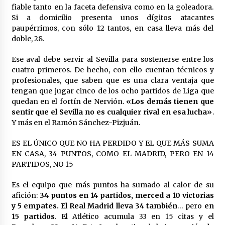
fiable tanto en la faceta defensiva como en la goleadora.
Si a domicilio presenta unos dígitos atacantes
paupérrimos, con sólo 12 tantos, en casa lleva más del
doble, 28.
Ese aval debe servir al Sevilla para sostenerse entre los
cuatro primeros. De hecho, con ello cuentan técnicos y
profesionales, que saben que es una clara ventaja que
tengan que jugar cinco de los ocho partidos de Liga que
quedan en el fortín de Nervión.
«Los demás tienen que
sentir que el Sevilla no es cualquier rival en esa lucha»
.
Y más en el Ramón Sánchez-Pizjuán.
ES EL ÚNICO QUE NO HA PERDIDO Y EL QUE MÁS SUMA
EN CASA, 34 PUNTOS, COMO EL MADRID, PERO EN 14
PARTIDOS, NO 15
Es el equipo que más puntos ha sumado al calor de su
afición:
34 puntos en 14 partidos, merced a 10 victorias
y 5 empates. El Real Madrid lleva 34 también
… pero
en
15 partidos
. El Atlético acumula 33 en 15 citas y el