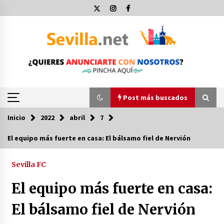
Saltar
al
contenido
Post más buscados
Inicio
2022
abril
7
Post más buscados
El equipo más fuerte en casa: El bálsamo fiel de Nervión
Operación Policial y Detenciones Tras Pelea
entre Ultras del Sevilla FC y Osasuna
Sevilla FC
11 de diciembre de 2023
El equipo más fuerte en casa:
Por qué el lanzamiento de hachas es tan
El bálsamo fiel de Nervión
divertido (y cada vez más popular)
10 de noviembre de 2022