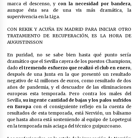
cara por la crisis mundial
marca el descenso, y
con la necesidad por bandera
,
18 de abril de 2022
aunque ésta sea de una vis más dramática, la
supervivencia en la Liga.
CON REKIK Y ACUÑA EN MADRID PARA INICIAR OTRO
TRATAMIENTO DE RECUPERACIÓN, ES LA HORA DE
AUGUSTINSSON
En puridad, no se sabe bien hasta qué punto sería
dramático que el Sevilla cayera de los puestos Champions,
dado
el tremendo esfuerzo que realizó el club en enero
,
después de una Junta en la que presentó un resultado
negativo de 41 millones de euros, como resultado de dos
años de pandemia, y el descuadre de las eliminaciones
europeas esta temporada. Pero contra los males del
Sevilla,
su ingente cantidad de bajas y los palos sufridos
en Europa
con el consiguiente reflejo en la cuenta de
resultados de esta temporada, está Nervión, un bálsamo
que hasta ahora está sosteniendo al equipo de Lopetegui
en la temporada más aciaga del técnico guipuzcoano.