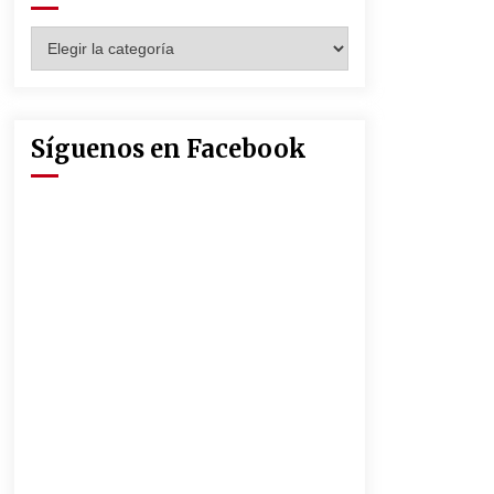
Seguridad Social
13 de mayo de 2022
Categorías
Muere el cardenal Carlos Amigo
Vallejo
27 de abril de 2022
Síguenos en Facebook
La Feria de Abril de Sevilla será un
25% más cara por la crisis mundial
18 de abril de 2022