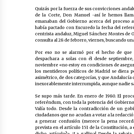
Quizás por la fuerza de sus convicciones andal
de la Corte, Don Manuel -así le hemos llam
emanaban del Gobierno acerca del proceso au
había pactado con Escuredo la fecha del refer
centrista andaluz, Miguel Sánchez Montes de Oc
consulta al 28 de febrero, viernes, buscando un
Por eso no se alarmó por el hecho de que A
despachara a solas con él desde septiembre,
noviembre «no estoy en condiciones de asegura
los mentideros políticos de Madrid se diera p
asimétrico, de dos categorías, y que Andalucía qu
inexorablemente interrumpida, aunque nadie s
Se supo más tarde. En enero de 1980. El proce
referéndum, con toda la potencia del Gobierno y 
Valía todo. Desde la contradicción de un go
ciudadanos que no acudan a votar a la redacción
a generar confusión (merece la pena recordarl
prevista en el artículo 151 de la Constitución, 
dicho artículo?». ¡La gallina! Desde la rebaja