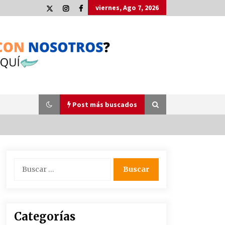
viernes, Ago 7, 2026
Post más buscados
Plaga de pulgas en el festival
Buscar:
Interestelar de Sevilla: «Pensé que
tenía el virus del mono»
24 de mayo de 2022
La Cartuja Pickman esquiva su
Categorías
liquidación al no tener que pagar
seis millones de euros a la