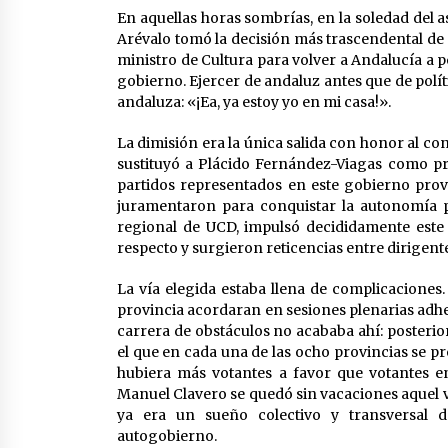
En aquellas horas sombrías, en la soledad del 
Arévalo tomó la decisión más trascendental de s
ministro de Cultura para volver a Andalucía a p
gobierno. Ejercer de andaluz antes que de polí
andaluza: «¡Ea, ya estoy yo en mi casa!».
La dimisión era la única salida con honor al co
sustituyó a Plácido Fernández-Viagas como pr
partidos representados en este gobierno pro
juramentaron para conquistar la autonomía pl
regional de UCD, impulsó decididamente este 
respecto y surgieron reticencias entre dirigent
La vía elegida estaba llena de complicaciones.
provincia acordaran en sesiones plenarias adhe
carrera de obstáculos no acababa ahí: posteri
el que en cada una de las ocho provincias se p
hubiera más votantes a favor que votantes e
Manuel Clavero se quedó sin vacaciones aquel ve
ya era un sueño colectivo y transversal 
autogobierno.