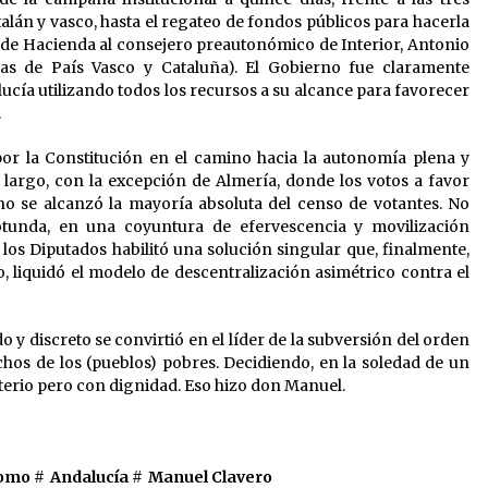
lán y vasco, hasta el regateo de fondos públicos para hacerla
o de Hacienda al consejero preautonómico de Interior, Antonio
s de País Vasco y Cataluña). El Gobierno fue claramente
ucía utilizando todos los recursos a su alcance para favorecer
.
 por la Constitución en el camino hacia la autonomía plena y
largo, con la excepción de Almería, donde los votos a favor
o se alcanzó la mayoría absoluta del censo de votantes. No
 rotunda, en una coyuntura de efervescencia y movilización
os Diputados habilitó una solución singular que, finalmente,
 liquidó el modelo de descentralización asimétrico contra el
y discreto se convirtió en el líder de la subversión del orden
echos de los (pueblos) pobres. Decidiendo, en la soledad de un
sterio pero con dignidad. Eso hizo don Manuel.
como #
Andalucía
#
Manuel Clavero