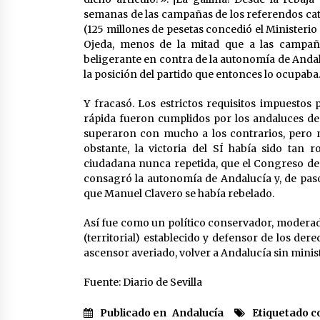
semanas de las campañas de los referendos cata
(125 millones de pesetas concedió el Ministeri
Ojeda, menos de la mitad que a las campaña
beligerante en contra de la autonomía de Andal
la posición del partido que entonces lo ocupaba
Y fracasó. Los estrictos requisitos impuestos
rápida fueron cumplidos por los andaluces de 
superaron con mucho a los contrarios, pero n
obstante, la victoria del SÍ había sido tan
ciudadana nunca repetida, que el Congreso de l
consagró la autonomía de Andalucía y, de paso,
que Manuel Clavero se había rebelado.
Así fue como un político conservador, moderado 
(territorial) establecido y defensor de los der
ascensor averiado, volver a Andalucía sin mini
Fuente: Diario de Sevilla
Publicado en
Andalucía
Etiquetado 