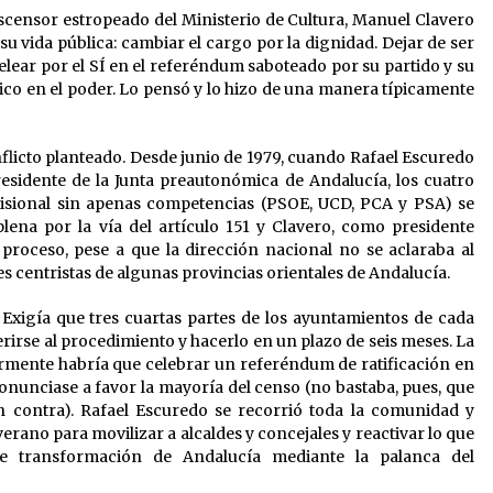
ascensor estropeado del Ministerio de Cultura, Manuel Clavero
u vida pública: cambiar el cargo por la dignidad. Dejar de ser
elear por el SÍ en el referéndum saboteado por su partido y su
tico en el poder. Lo pensó y lo hizo de una manera típicamente
nflicto planteado. Desde junio de 1979, cuando Rafael Escuredo
esidente de la Junta preautonómica de Andalucía, los cuatro
visional sin apenas competencias (PSOE, UCD, PCA y PSA) se
ena por la vía del artículo 151 y Clavero, como presidente
proceso, pese a que la dirección nacional no se aclaraba al
es centristas de algunas provincias orientales de Andalucía.
 Exigía que tres cuartas partes de los ayuntamientos de cada
rirse al procedimiento y hacerlo en un plazo de seis meses. La
ormente habría que celebrar un referéndum de ratificación en
ronunciase a favor la mayoría del censo (no bastaba, pues, que
n contra). Rafael Escuredo se recorrió toda la comunidad y
rano para movilizar a alcaldes y concejales y reactivar lo que
de transformación de Andalucía mediante la palanca del