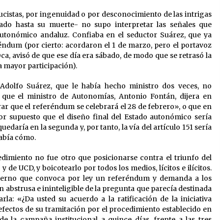
ucistas, por ingenuidad o por desconocimiento de las intrigas
ado hasta su muerte- no supo interpretar las señales que
tonómico andaluz. Confiaba en el seductor Suárez, que ya
éndum (por cierto: acordaron el 1 de marzo, pero el portavoz
a, avisó de que ese día era sábado, de modo que se retrasó la
a mayor participación).
dolfo Suárez, que le había hecho ministro dos veces, no
 que el ministro de Autonomías, Antonio Fontán, dijera en
r que el referéndum se celebrará el 28 de febrero», o que en
or supuesto que el diseño final del Estado autonómico sería
edaría en la segunda y, por tanto, la vía del artículo 151 sería
abía cómo.
dimiento no fue otro que posicionarse contra el triunfo del
de UCD, y boicotearlo por todos los medios, lícitos e ilícitos.
bierno que convoca por ley un referéndum y demanda a los
 abstrusa e ininteligible de la pregunta que parecía destinada
a: «¿Da usted su acuerdo a la ratificación de la iniciativa
a efectos de su tramitación por el procedimiento establecido en
 de la campaña institucional a quince días, frente a las tres