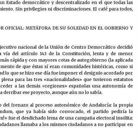
un Estado democrático y descentralizado en el que todas las
nto. Sin privilegios ni discriminaciones. El café para todos,
 OFICIAL: METÁFORA DE SU SOLEDAD EN EL GOBIERNO Y
jecutivo nacional de la Unión de Centro Democrático decidió
 vía del artículo 143 de la Constitución, lenta y de menor
1, más rápida y con mayores cotas de autogobierno (la aplicada
gumento de que éstas sí eran comunidades históricas, como si
ad lo que se hizo ese día fue imponer el designio acordado por
 plena para las tres «nacionalidades» que tuvieron estatutos
nceder a las demás «regiones» españolas una autonomía de
a derribar ese proyecto, aunque aún no lo sabía.
co del frenazo al proceso autonómico de Andalucía: la propia
dum, que ya había sido convocado, el partido pediría la
m!» fue el desdichado lema de una campaña electoral insólita:
iudadanos llamaba a los mismos ciudadanos a no participar en