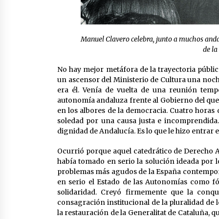
Manuel Clavero celebra, junto a muchos andalu
de la
No hay mejor metáfora de la trayectoria públi
un ascensor del Ministerio de Cultura una noch
era él. Venía de vuelta de una reunión temp
autonomía andaluza frente al Gobierno del que 
en los albores de la democracia. Cuatro horas 
soledad por una causa justa e incomprendida. 
dignidad de Andalucía. Es lo que le hizo entrar e
Ocurrió porque aquel catedrático de Derecho A
había tomado en serio la solución ideada por l
problemas más agudos de la España contemporáne
en serio el Estado de las Autonomías como fó
solidaridad. Creyó firmemente que la conqu
consagración institucional de la pluralidad de
la restauración de la Generalitat de Cataluña, 