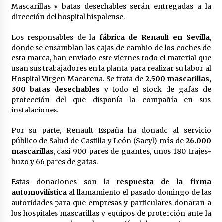
en la Feria de Abril
Mascarillas y batas desechables serán entregadas a la
7 de mayo de 2022
dirección del hospital hispalense.
Los farolillos de la Feria de Sevilla se
Los responsables de la
fábrica de Renault en Sevilla
,
repondrán cuando desaparezca el riesgo de
donde se ensamblan las cajas de cambio de los coches de
lluvia
esta marca, han enviado este viernes todo el material que
4 de mayo de 2022
usan sus trabajadores en la planta para realizar su labor al
Hospital Virgen Macarena. Se trata de
2.500 mascarillas,
Muere el cardenal Carlos Amigo Vallejo
300 batas desechables
y todo el stock de gafas de
27 de abril de 2022
protección del que disponía la compañía en sus
instalaciones.
Todos los cortes de tráfico por la Feria de
Por su parte, Renault España ha donado al servicio
Sevilla 2022: del jueves 28 de abril al 8 de mayo
público de Salud de Castilla y León (Sacyl) más de
26.000
26 de abril de 2022
mascarillas
, casi 900 pares de guantes, unos 180 trajes-
buzo y 66 pares de gafas.
El cultivo casero de marihuana deja sin luz dos
meses a 256 familias en Sevilla
Estas donaciones son la
respuesta de la firma
22 de abril de 2022
automovilística
al llamamiento el pasado domingo de las
autoridades para que empresas y particulares donaran a
los hospitales mascarillas y equipos de protección ante la
La Feria de Abril de Sevilla será un 25% más