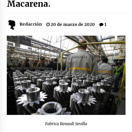
Macarena.
Plaga de pulgas en el festival Interestelar de
Sevilla: «Pensé que tenía el virus del mono»
24 de mayo de 2022
Redacción
20 de marzo de 2020
1
Final de la Europa League en Sevilla | Más de
5.500 efectivos se encargarán de la seguridad
del partido
17 de mayo de 2022
Leyendas del Betis y del Sevilla vuelven al
terreno de juego en un derbi a beneficio de
Down Sevilla
13 de mayo de 2022
La Cartuja Pickman esquiva su liquidación al
no tener que pagar seis millones de euros a la
Seguridad Social
13 de mayo de 2022
¿Un «insulto» al traje de flamenca?
Fabrica Renault Sevilla
Semidesnudos, trasparencias y batas de cola