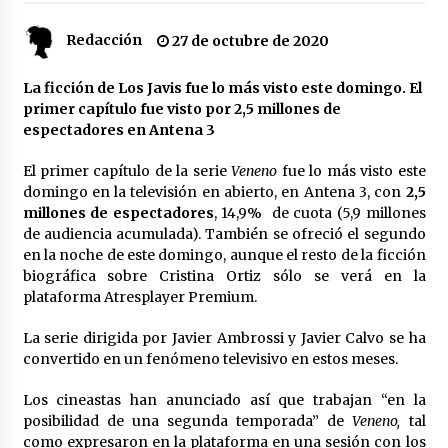
Redacción
27 de octubre de 2020
Plaga de pulgas en el festival Interestelar de
Sevilla: «Pensé que tenía el virus del mono»
24 de mayo de 2022
La ficción de Los Javis fue lo más visto este domingo. El
primer capítulo fue visto por 2,5 millones de
espectadores en Antena 3
Final de la Europa League en Sevilla | Más de
5.500 efectivos se encargarán de la seguridad
del partido
El primer capítulo de la serie
Veneno
fue lo más visto este
17 de mayo de 2022
domingo en la televisión en abierto, en Antena 3, con
2,5
millones de espectadores
, 14,9% de cuota (5,9 millones
Leyendas del Betis y del Sevilla vuelven al
de audiencia acumulada). También se ofreció el segundo
terreno de juego en un derbi a beneficio de
en la noche de este domingo, aunque el resto de la ficción
Down Sevilla
biográfica sobre Cristina Ortiz sólo se verá en la
13 de mayo de 2022
plataforma Atresplayer Premium.
La Cartuja Pickman esquiva su liquidación al
La serie dirigida por Javier Ambrossi y Javier Calvo se ha
no tener que pagar seis millones de euros a la
Seguridad Social
convertido en un fenómeno televisivo en estos meses.
13 de mayo de 2022
Los cineastas han anunciado así que trabajan “en la
¿Un «insulto» al traje de flamenca?
posibilidad de una segunda temporada” de
Veneno,
tal
Semidesnudos, trasparencias y batas de cola
como expresaron en la plataforma en una sesión con los