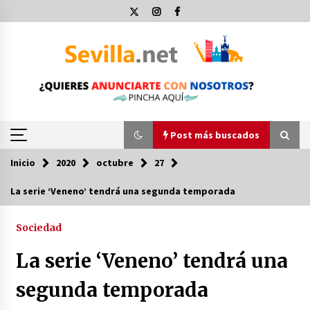
Saltar
al
contenido
Post más buscados
Inicio
2020
octubre
27
Post más buscados
La serie ‘Veneno’ tendrá una segunda temporada
Operación Policial y Detenciones Tras Pelea
entre Ultras del Sevilla FC y Osasuna
Sociedad
11 de diciembre de 2023
La serie ‘Veneno’ tendrá una
Por qué el lanzamiento de hachas es tan
segunda temporada
divertido (y cada vez más popular)
10 de noviembre de 2022