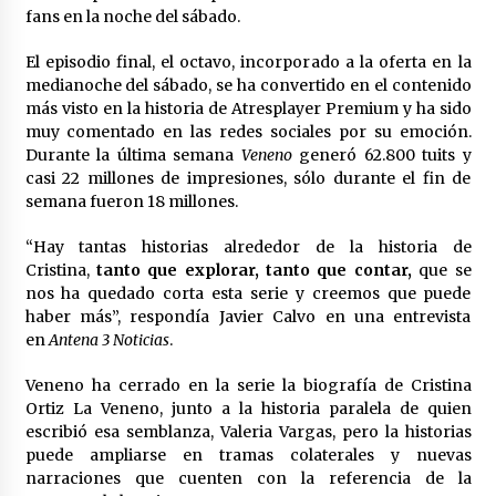
en la Feria de Abril
fans en la noche del sábado.
7 de mayo de 2022
El episodio final, el octavo, incorporado a la oferta en la
Los farolillos de la Feria de Sevilla se
medianoche del sábado, se ha convertido en el contenido
repondrán cuando desaparezca el riesgo de
más visto en la historia de Atresplayer Premium y ha sido
lluvia
muy comentado en las redes sociales por su emoción.
4 de mayo de 2022
Durante la última semana
Veneno
generó 62.800 tuits y
casi 22 millones de impresiones, sólo durante el fin de
Muere el cardenal Carlos Amigo Vallejo
semana fueron 18 millones.
27 de abril de 2022
“Hay tantas historias alrededor de la historia de
Cristina,
tanto que explorar, tanto que contar,
que se
Todos los cortes de tráfico por la Feria de
nos ha quedado corta esta serie y creemos que puede
Sevilla 2022: del jueves 28 de abril al 8 de mayo
haber más”, respondía Javier Calvo en una entrevista
26 de abril de 2022
en
Antena 3 Noticias
.
El cultivo casero de marihuana deja sin luz dos
Veneno ha cerrado en la serie la biografía de Cristina
meses a 256 familias en Sevilla
Ortiz La Veneno, junto a la historia paralela de quien
22 de abril de 2022
escribió esa semblanza, Valeria Vargas, pero la historias
puede ampliarse en tramas colaterales y nuevas
narraciones que cuenten con la referencia de la
La Feria de Abril de Sevilla será un 25% más