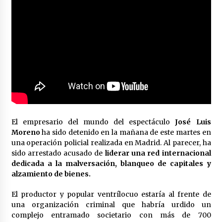
en la Feria de Abril
7 de mayo de 2022
Los farolillos de la Feria de Sevilla se
repondrán cuando desaparezca el riesgo de
lluvia
4 de mayo de 2022
Muere el cardenal Carlos Amigo Vallejo
27 de abril de 2022
El empresario del mundo del espectáculo
José Luis
Todos los cortes de tráfico por la Feria de
Moreno
ha sido detenido en la mañana de este martes en
Sevilla 2022: del jueves 28 de abril al 8 de mayo
una operación policial realizada en Madrid. Al parecer, ha
26 de abril de 2022
sido arrestado acusado de
liderar una red internacional
dedicada a la malversación, blanqueo de capitales y
El cultivo casero de marihuana deja sin luz dos
alzamiento de bienes.
meses a 256 familias en Sevilla
22 de abril de 2022
El productor y popular ventrílocuo estaría al frente de
una organización criminal que habría urdido un
complejo entramado societario con más de 700
La Feria de Abril de Sevilla será un 25% más