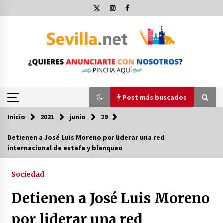
Saltar
al
contenido
Post más buscados
Inicio
2021
junio
29
Post más buscados
Detienen a José Luis Moreno por liderar una red
internacional de estafa y blanqueo
Operación Policial y Detenciones Tras Pelea
entre Ultras del Sevilla FC y Osasuna
11 de diciembre de 2023
Sociedad
Detienen a José Luis Moreno
Por qué el lanzamiento de hachas es tan
divertido (y cada vez más popular)
por liderar una red
10 de noviembre de 2022