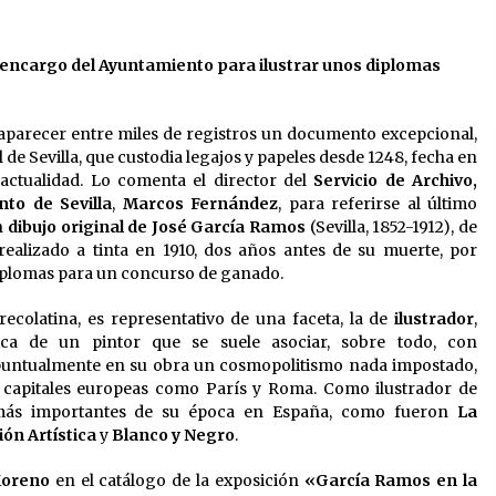
13 de mayo de 2022
or encargo del Ayuntamiento para ilustrar unos diplomas
?
Los farolillos de la Feria de Sevilla
se repondrán cuando desaparezca
el riesgo de lluvia
4 de mayo de 2022
 aparecer entre miles de registros un documento excepcional,
de Sevilla, que custodia legajos y papeles desde 1248, fecha en
El cultivo casero de marihuana deja
 actualidad. Lo comenta el director del
Servicio de Archivo,
sin luz dos meses a 256 familias en
to de Sevilla
,
Marcos Fernández
, para referirse al último
Sevilla
n
dibujo original de José García Ramos
(Sevilla, 1852-1912), de
22 de abril de 2022
realizado a tinta en 1910, dos años antes de su muerte, por
iplomas para un concurso de ganado.
recolatina, es representativo de una faceta, la de
ilustrador
,
ica de un pintor que se suele asociar, sobre todo, con
puntualmente en su obra un cosmopolitismo nada impostado,
capitales europeas como París y Roma. Como ilustrador de
s más importantes de su época en España, como fueron
La
ión Artística
y
Blanco y Negro
.
Moreno
en el catálogo de la exposición
«García Ramos en la