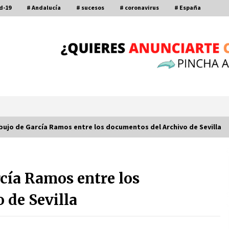
d-19
# Andalucía
# sucesos
# coronavirus
# España
ibujo de García Ramos entre los documentos del Archivo de Sevilla
Por qué el lanzamiento de hachas es
tan divertido (y cada vez más
cía Ramos entre los
popular)
10 de noviembre de 2022
 de Sevilla
a
Leyendas del Betis y del Sevilla
vuelven al terreno de juego en un
derbi a beneficio de Down Sevilla