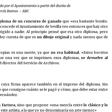
o por el Ayuntamiento a partir del diseño de
rcía Ramos – ABC
iploma de un concurso de ganado
que «era bastante bonito.
e concede el Ayuntamiento de Sevilla veo entonces que hay otro
irigido a nadie. Al principio pensé que era otro diploma, pero
doy cuenta de que es
un dibujo original
y nada menos que de
copias es una suerte, ya que
no era habitual
. «Estos bocetos
ue una vez que se imprimen esos diplomas,
se devuelve al
l director del Servicio de Archivos.
, cuya firma aparece también en el impreso del diploma. Sin
 que consigne cuánto se le pagó y cómo, que debe estar entre
Fernández.
 factura
, sino que propone «una mezcla entre
lo clásico y lo
e este artista, a la que yo no denominaría un arte menor»