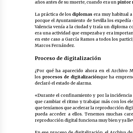
años antes de su muerte, cuando era un
pintor
La práctica de los
diplomas
era muy habitual a 
porque el Ayuntamiento de Sevilla los expedía 
Valencia venía a la ciudad y traía un diploma
era una actividad que empezaba y era importan
en este caso a García Ramos a todos los parti
Marcos Fernández.
Proceso de digitalización
¿Por qué ha aparecido ahora en el Archivo M
los
procesos de digitalización
que ha emprendi
declaró el estado de alarma.
«Durante el confinamiento y por la incidencia 
que cambiar el ritmo y trabajar más con los 
que teníamos que acelerar la reproducción digit
pueda acceder a ellos. Tenemos muchas caren
reproducción digital funciona muy bien y ya ll
En ese proceso de digitalización, el Archivo d