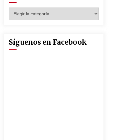
Seguridad Social
13 de mayo de 2022
Categorías
Muere el cardenal Carlos Amigo
Vallejo
27 de abril de 2022
Síguenos en Facebook
La Feria de Abril de Sevilla será un
25% más cara por la crisis mundial
18 de abril de 2022