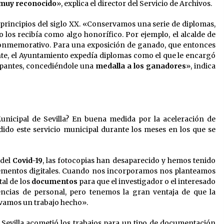
 muy reconocido
», explica el director del Servicio de Archivos.
principios del siglo XX. «Conservamos una serie de diplomas,
o los recibía como algo honorífico. Por ejemplo, el alcalde de
 conmemorativo. Para una exposición de ganado, que entonces
te, el Ayuntamiento expedía diplomas como el que le encargó
cipantes, concediéndole una
medalla a los ganadores
», indica
unicipal de Sevilla? En buena medida por la aceleración de
do este servicio municipal durante los meses en los que se
del
Covid-19
, las fotocopias han desaparecido y hemos tenido
elementos digitales. Cuando nos incorporamos nos planteamos
al de los
documentos
para que el investigador o el interesado
cias de personal, pero tenemos la gran ventaja de que la
evamos un trabajo hecho».
e Sevilla acometió los trabajos para un tipo de documentación