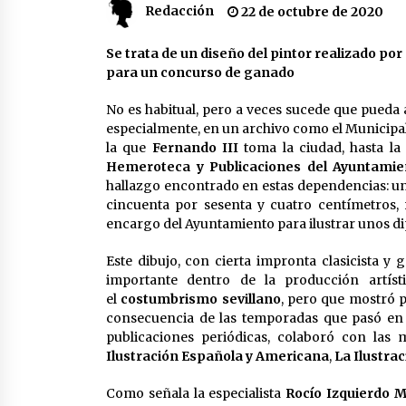
Redacción
22 de octubre de 2020
partido
17 de mayo de 2022
Se trata de un diseño del pintor realizado p
¿Un «insulto» al traje de flamenca
Semidesnudos, trasparencias y
para un concurso de ganado
batas de cola en la Feria de Abril
7 de mayo de 2022
No es habitual, pero a veces sucede que pueda
especialmente, en un archivo como el Municipal 
Todos los cortes de tráfico por la
la que
Fernando III
toma la ciudad, hasta la
Feria de Sevilla 2022: del jueves 28
Hemeroteca y Publicaciones del Ayuntamien
de abril al 8 de mayo
hallazgo encontrado en estas dependencias: u
26 de abril de 2022
cincuenta por sesenta y cuatro centímetros, 
encargo del Ayuntamiento para ilustrar unos d
Este dibujo, con cierta impronta clasicista y g
importante dentro de la producción artíst
el
costumbrismo sevillano
, pero que mostró 
consecuencia de las temporadas que pasó en 
publicaciones periódicas, colaboró con la
Ilustración Española y Americana
,
La Ilustrac
Como señala la especialista
Rocío Izquierdo 