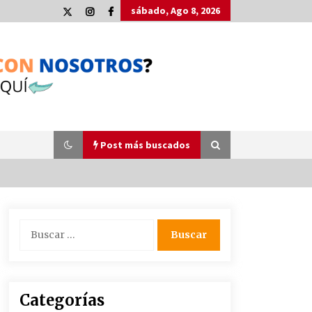
sábado, Ago 8, 2026
Post más buscados
Plaga de pulgas en el festival
Buscar:
Interestelar de Sevilla: «Pensé que
tenía el virus del mono»
24 de mayo de 2022
La Cartuja Pickman esquiva su
Categorías
liquidación al no tener que pagar
seis millones de euros a la