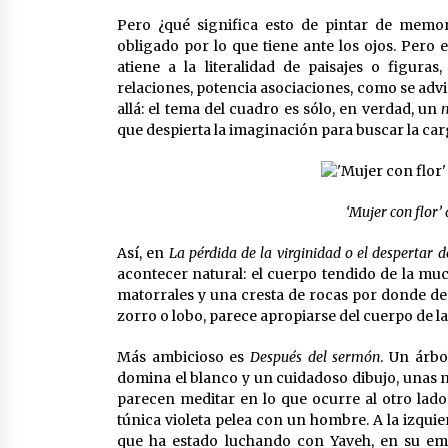
Pero ¿qué significa esto de pintar de memori
obligado por lo que tiene ante los ojos. Pero 
atiene a la literalidad de paisajes o figuras
relaciones, potencia asociaciones, como se adv
allá: el tema del cuadro es sólo, en verdad, un
m
que despierta la imaginación para buscar la carg
‘Mujer con flor’ 
Así, en
La pérdida de la virginidad o el despertar 
acontecer natural: el cuerpo tendido de la much
matorrales y una cresta de rocas por donde de
zorro o lobo, parece apropiarse del cuerpo de la
Más ambicioso es
Después del sermón
. Un árbo
domina el blanco y un cuidadoso dibujo, unas 
parecen meditar en lo que ocurre al otro lado
túnica violeta pelea con un hombre. A la izquie
que ha estado luchando con Yaveh, en su em