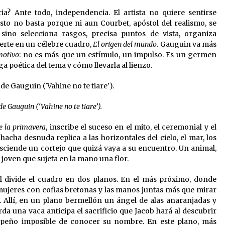
a? Ante todo, independencia. El artista no quiere sentirse
esto no basta porque ni aun Courbet, apóstol del realismo, se
, sino selecciona rasgos, precisa puntos de vista, organiza
ierte en un célebre cuadro,
El origen del mundo
. Gauguin va más
otivo
: no es más que un estímulo, un impulso. Es un germen
a poética del tema y cómo llevarla al lienzo.
de Gauguin (‘Vahine no te tiare’).
de la primavera
, inscribe el suceso en el mito, el ceremonial y el
acha desnuda replica a las horizontales del cielo, el mar, los
sciende un cortejo que quizá vaya a su encuentro. Un animal,
 joven que sujeta en la mano una flor.
l divide el cuadro en dos planos. En el más próximo, donde
mujeres con cofias bretonas y las manos juntas más que mirar
. Allí, en un plano bermellón un ángel de alas anaranjadas y
rda una vaca anticipa el sacrificio que Jacob hará al descubrir
peño imposible de conocer su nombre. En este plano, más