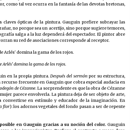
lor, como tal vez ocurra en la fantasía de las devotas bretonas,
s claves ópticas de la pintura. Gauguin prefiere subrayar las
rañar, no porque sea un acertijo, sino porque sugiere temores,
tografía salga a la luz dependerá del espectador. El pintor abre
recorran su red de asociaciones corresponde al receptor.
 Arlés’ domina la gama de los rojos.
uin en la propia pintura.
Después del sermón
por su estructura,
n recurso frecuente en Gauguin que cobra especial audacia en
 bodegón de Cézanne
. La sorprendente es que la obra de Cézanne
mujer parece envolverla. La pintura deja de ser objeto de arte,
a convertirse en estímulo y educador de la imaginación. En
a flor
): los adornos vegetales del fondo pasan a ser de repente
 posible en Gauguin gracias a su noción del color.
Gauguin