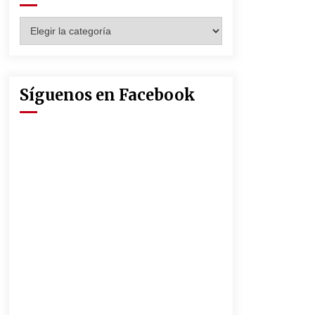
Seguridad Social
13 de mayo de 2022
Categorías
Muere el cardenal Carlos Amigo
Vallejo
27 de abril de 2022
Síguenos en Facebook
La Feria de Abril de Sevilla será un
25% más cara por la crisis mundial
18 de abril de 2022