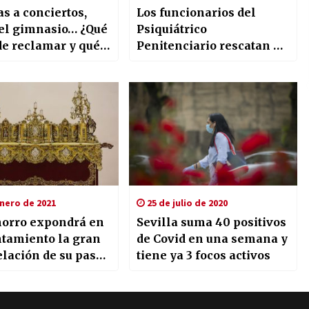
s a conciertos,
Los funcionarios del
 el gimnasio… ¿Qué
Psiquiátrico
de reclamar y qué
Penitenciario rescatan a
 las cancelaciones
un interno que prendió
Covid-19?
fuego a su celda
nero de 2021
25 de julio de 2020
horro expondrá en
Sevilla suma 40 positivos
ntamiento la gran
de Covid en una semana y
lación de su paso
tiene ya 3 focos activos
to