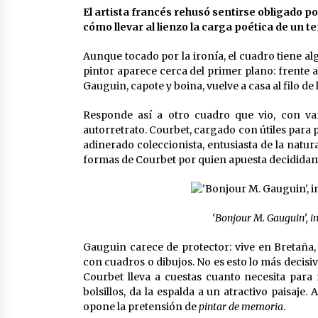
partido
El artista francés rehusó sentirse obligado po
17 de mayo de 2022
cómo llevar al lienzo la carga poética de un t
¿Un «insulto» al traje de flamenca
Aunque tocado por la ironía, el cuadro tiene alg
Semidesnudos, trasparencias y
batas de cola en la Feria de Abril
pintor aparece cerca del primer plano: frente a
7 de mayo de 2022
Gauguin, capote y boina, vuelve a casa al filo de 
Todos los cortes de tráfico por la
Responde así a otro cuadro que vio, con va
Feria de Sevilla 2022: del jueves 28
autorretrato. Courbet, cargado con útiles para p
de abril al 8 de mayo
adinerado coleccionista, entusiasta de la natur
26 de abril de 2022
formas de Courbet por quien apuesta decidida
‘Bonjour M. Gauguin’, i
Gauguin carece de protector: vive en Bretaña
con cuadros o dibujos. No es esto lo más decisi
Courbet lleva a cuestas cuanto necesita para
bolsillos, da la espalda a un atractivo paisaje.
opone la pretensión de
pintar de memoria
.