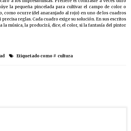
aro a los impresionistas. Prefiere el contraste a veces duro
úye la pequeña pincelada para cultivar el campo de color o
, como ocurre (del anaranjado al rojo) en uno de los cuadros
 precisa reglas. Cada cuadro exige su solución. En sus escritos
la música, la producirá, dice, el color, si la fantasía del pintor
dad
Etiquetado como #
cultura