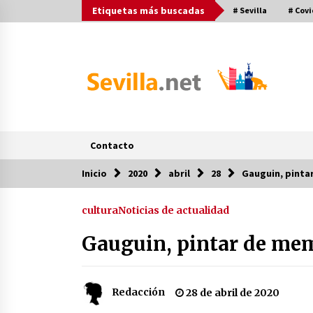
Saltar
Etiquetas más buscadas
# Sevilla
# Covi
al
contenido
Contacto
Inicio
2020
abril
28
Gauguin, pinta
Post más buscados
cultura
Noticias de actualidad
Operación Policial y Detenciones
Tras Pelea entre Ultras del Sevilla
Gauguin, pintar de me
FC y Osasuna
11 de diciembre de 2023
Final de la Europa League en Sevill
Redacción
28 de abril de 2020
| Más de 5.500 efectivos se
encargarán de la seguridad del