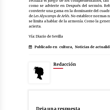
rechaza el juego de los complementarios, tan c
como se advierte en Después del sermón. Reh
convierte una gama en la dominante del cuadro
de
Les Alyscamps de Arlés
. No establece normas ni
se limita a hablar de la armonía. Como la genera 
acierta.
Vía: Diario de Sevilla
Publicado en
cultura
,
Noticias de actuali
Redacción
Deja una respuesta