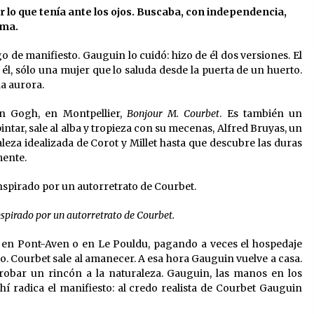
r lo que tenía ante los ojos. Buscaba, con independencia,
13 de mayo de 2022
ema.
?
Los farolillos de la Feria de Sevilla
o de manifiesto. Gauguin lo cuidó: hizo de él dos versiones. El
se repondrán cuando desaparezca
el riesgo de lluvia
 él, sólo una mujer que lo saluda desde la puerta de un huerto.
4 de mayo de 2022
la aurora.
El cultivo casero de marihuana deja
n Gogh, en Montpellier,
Bonjour M. Courbet
. Es también un
sin luz dos meses a 256 familias en
intar, sale al alba y tropieza con su mecenas, Alfred Bruyas, un
Sevilla
aleza idealizada de Corot y Millet hasta que descubre las duras
22 de abril de 2022
mente.
nspirado por un autorretrato de Courbet.
, en Pont-Aven o en Le Pouldu, pagando a veces el hospedaje
vo. Courbet sale al amanecer. A esa hora Gauguin vuelve a casa.
 robar un rincón a la naturaleza. Gauguin, las manos en los
 Ahí radica el manifiesto: al credo realista de Courbet Gauguin