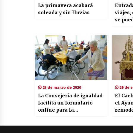
La primavera acabará
Entrada
soleada y sin lluvias
viajes,
se pue
no tras
por la 
23 de marzo de 2020
29 de e
La Consejería de igualdad
El Cac
facilita un formulario
el Ayu
online para la
remode
adquisición de materiales
de Cris
a las residencias.