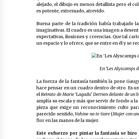
alejado, el dibujo es menos detallista pero el co
es potente, extremado, atrevido.
Buena parte de la tradición había trabajado la
imaginativas. El cuadro es una imagen a desent
expectativas, ilusiones y creencias. Que tal car
un espacio y lo ofrece, que se entre en él y se 
En ‘Les Alyscamps de
La fuerza de la fantasía también la pone Gaug
hace pensar en un cuadro dentro de otro. Es u
el
Retrato de Marie ‘Lagadu’ Derrien delante de un
amplía su escala y más que servir de fondo a la 
pieza que exige un reconocimiento culto par
parecido sentido,
Vahine no te tiare
(
Mujer con un
flor en las manos de la mujer.
Este esfuerzo por pintar la fantasía se hizo