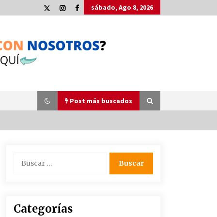
sábado, Ago 8, 2026
Post más buscados
Plaga de pulgas en el festival
Buscar:
Interestelar de Sevilla: «Pensé que
tenía el virus del mono»
24 de mayo de 2022
La Cartuja Pickman esquiva su
Categorías
liquidación al no tener que pagar
seis millones de euros a la