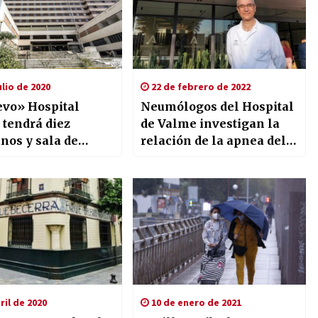
ulio de 2020
22 de febrero de 2022
evo» Hospital
Neumólogos del Hospital
 tendrá diez
de Valme investigan la
nos y sala de
relación de la apnea del
ación
sueño con varios tipos de
cáncer
ril de 2020
10 de enero de 2021