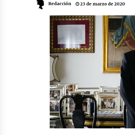
Redacción
23 de marzo de 2020
partido
17 de mayo de 2022
¿Un «insulto» al traje de flamenca
Semidesnudos, trasparencias y
batas de cola en la Feria de Abril
7 de mayo de 2022
Todos los cortes de tráfico por la
Feria de Sevilla 2022: del jueves 28
de abril al 8 de mayo
26 de abril de 2022