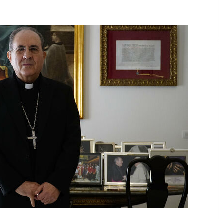
13 de mayo de 2022
?
Los farolillos de la Feria de Sevilla
se repondrán cuando desaparezca
el riesgo de lluvia
4 de mayo de 2022
El cultivo casero de marihuana deja
sin luz dos meses a 256 familias en
Sevilla
22 de abril de 2022