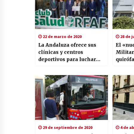
22 de marzo de 2020
28 de j
La Andaluza ofrece sus
El «nu
clínicas y centros
Militar
deportivos para luchar
quirófa
contra virus
reanim
29 de septiembre de 2020
4 de ab