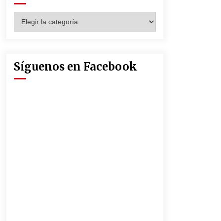
Seguridad Social
13 de mayo de 2022
Categorías
Muere el cardenal Carlos Amigo
Vallejo
27 de abril de 2022
Síguenos en Facebook
La Feria de Abril de Sevilla será un
25% más cara por la crisis mundial
18 de abril de 2022