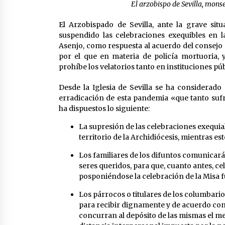
El arzobispo de Sevilla, mon
El Arzobispado de Sevilla, ante la grave si
suspendido las celebraciones exequibles en l
Asenjo, como respuesta al acuerdo del consejo 
por el que en materia de policía mortuoria,
prohíbe los velatorios tanto en instituciones pú
Desde la Iglesia de Sevilla se ha considerad
erradicación de esta pandemia «que tanto suf
ha dispuestos lo siguiente:
La supresión de las celebraciones exequiale
territorio de la Archidiócesis, mientras e
Los familiares de los difuntos comunicará
seres queridos, para que, cuanto antes, ce
posponiéndose la celebración de la Misa f
Los párrocos o titulares de los columbario
para recibir dignamente y de acuerdo con l
concurran al depósito de las mismas el 