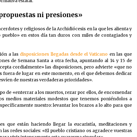
ormativa estatal.
propuestas ni presiones»
rdotes y religiosos de la Archidiócesis en la que les alienta y
o pueblo» en estos día tan duros con miles de contagiados y
sión a las
disposiciones llegadas desde el Vaticano
en las que
iones de Semana Santa a otra fecha, apuntando al 14 y 15 de
cepta cordialmente» las disposiciones, pero advierte «que no
s fuera de lugar en este momento, en el que debemos dedicar
esvíen de nuestras verdaderas prioridades».
mpo de «enterrar a los muertos, rezar por ellos, de encomendar
r los medios materiales modestos que tenemos poniéndolos a
específicamente nuestro: levantar los brazos a lo alto para que
es que están haciendo llegar la eucaristía, meditaciones y
en las redes sociales: «El pueblo cristiano os agradece vuestras
para vivir intensamente esta cuaresma singular».