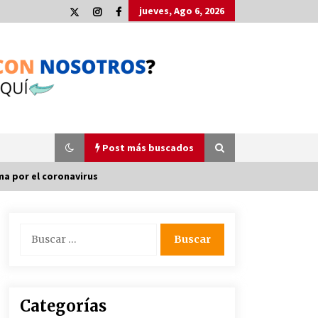
jueves, Ago 6, 2026
Post más buscados
ma por el coronavirus
Plaga de pulgas en el festival
Buscar:
Interestelar de Sevilla: «Pensé que
tenía el virus del mono»
24 de mayo de 2022
La Cartuja Pickman esquiva su
Categorías
liquidación al no tener que pagar
seis millones de euros a la