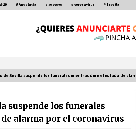
d-19
# Andalucía
# sucesos
# coronavirus
# España
o de Sevilla suspende los funerales mientras dure el estado de alar
Por qué el lanzamiento de hachas es
tan divertido (y cada vez más
la suspende los funerales
popular)
10 de noviembre de 2022
 de alarma por el coronavirus
a
Leyendas del Betis y del Sevilla
vuelven al terreno de juego en un
derbi a beneficio de Down Sevilla