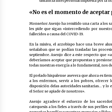
distancia interpersonal impuesta por la n
«No es el momento de aceptar 
Monseñor Asenjo ha remitido una carta a los sace
les pide que sigan «intercediendo por nuestr
fallecidos a causa del COVID-19.
En la misiva, el arzobispo hace una breve alu
señalaban que se podían trasladar las proces
septiembre. Asenjo dice a este respecto que «a
deberíamos aceptar que propuestas y presione
todas nuestras energía a lo fundamental, nos d
El prelado hispalense asevera que ahora es tie
a los enfermos, servir a los pobres, ofrece
disposición delas autoridades sanitarias… y lo 
el Señor se apiade de nosotros».
Asenjo agradece el esfuerzo de los sacerdot
catequesis a los fieles a través de sus perfiles 
pequeñas homilías y vuestros mensajes cálidos 