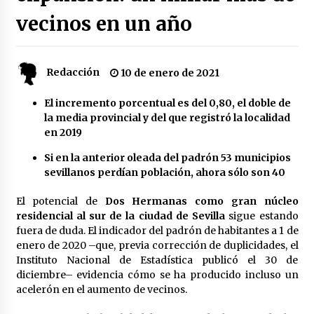
vecinos en un año
Plaga de pulgas en el festival Interestelar de
Sevilla: «Pensé que tenía el virus del mono»
24 de mayo de 2022
Redacción
10 de enero de 2021
Final de la Europa League en Sevilla | Más de
El incremento porcentual es del 0,80, el doble de
5.500 efectivos se encargarán de la seguridad
del partido
la media provincial y del que registró la localidad
17 de mayo de 2022
en 2019
Si en la anterior oleada del padrón 53 municipios
Leyendas del Betis y del Sevilla vuelven al
terreno de juego en un derbi a beneficio de
sevillanos perdían población, ahora sólo son 40
Down Sevilla
13 de mayo de 2022
El potencial de
Dos Hermanas como gran núcleo
residencial al sur de la ciudad de Sevilla
sigue estando
La Cartuja Pickman esquiva su liquidación al
fuera de duda. El indicador del padrón de habitantes a 1 de
no tener que pagar seis millones de euros a la
enero de 2020 –que, previa corrección de duplicidades, el
Seguridad Social
Instituto Nacional de Estadística publicó el 30 de
13 de mayo de 2022
diciembre– evidencia cómo se ha producido incluso un
acelerón en el aumento de vecinos.
¿Un «insulto» al traje de flamenca?
Semidesnudos, trasparencias y batas de cola