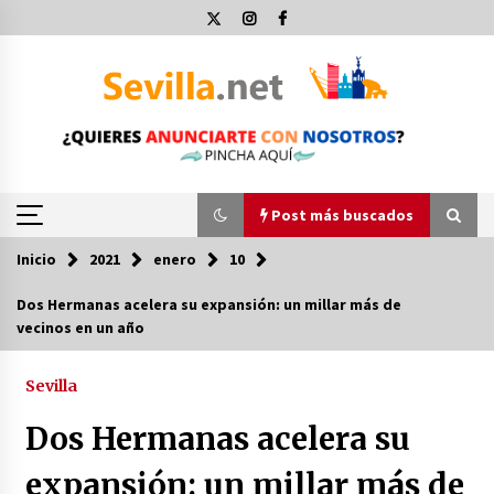
Saltar
al
contenido
Post más buscados
Inicio
2021
enero
10
Post más buscados
Dos Hermanas acelera su expansión: un millar más de
vecinos en un año
Operación Policial y Detenciones Tras Pelea
entre Ultras del Sevilla FC y Osasuna
11 de diciembre de 2023
Sevilla
Dos Hermanas acelera su
Por qué el lanzamiento de hachas es tan
divertido (y cada vez más popular)
expansión: un millar más de
10 de noviembre de 2022