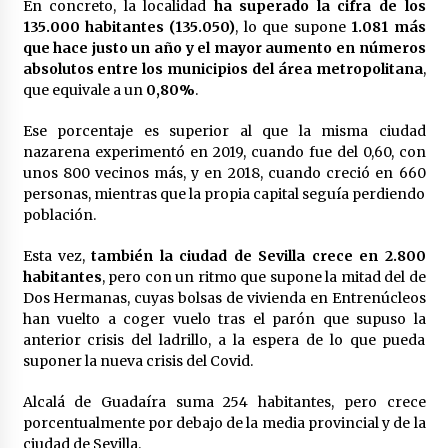
en la Feria de Abril
En concreto, la localidad
ha superado la cifra de los
7 de mayo de 2022
135.000 habitantes (135.050)
, lo que supone
1.081 más
que hace justo un año y el mayor aumento en números
Los farolillos de la Feria de Sevilla se
absolutos entre los municipios del área metropolitana
,
repondrán cuando desaparezca el riesgo de
que equivale a un
0,80%
.
lluvia
4 de mayo de 2022
Ese porcentaje es superior al que la misma ciudad
nazarena experimentó en 2019, cuando fue del 0,60, con
Muere el cardenal Carlos Amigo Vallejo
unos 800 vecinos más, y en 2018, cuando creció en 660
27 de abril de 2022
personas, mientras que la propia capital seguía perdiendo
población.
Todos los cortes de tráfico por la Feria de
Esta vez,
también la ciudad de Sevilla crece en 2.800
Sevilla 2022: del jueves 28 de abril al 8 de mayo
habitantes
, pero con un ritmo que supone la mitad del de
26 de abril de 2022
Dos Hermanas, cuyas bolsas de vivienda en Entrenúcleos
han vuelto a coger vuelo tras el parón que supuso la
anterior crisis del ladrillo, a la espera de lo que pueda
El cultivo casero de marihuana deja sin luz dos
meses a 256 familias en Sevilla
suponer la nueva crisis del Covid.
22 de abril de 2022
Alcalá de Guadaíra suma 254 habitantes, pero crece
porcentualmente por debajo de la media provincial y de la
La Feria de Abril de Sevilla será un 25% más
ciudad de Sevilla.