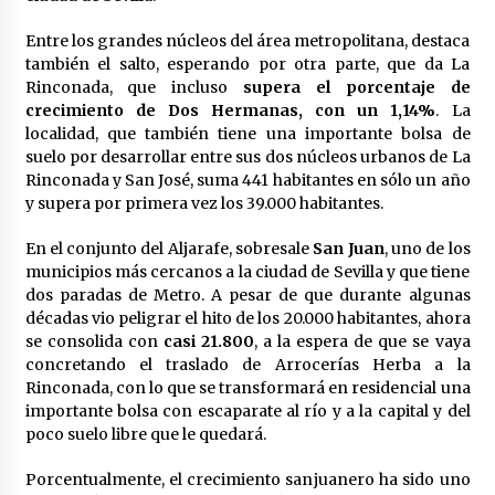
cara por la crisis mundial
18 de abril de 2022
Entre los grandes núcleos del área metropolitana, destaca
también el salto, esperando por otra parte, que da La
Rinconada, que incluso
supera el porcentaje de
crecimiento de Dos Hermanas, con un 1,14%
. La
localidad, que también tiene una importante bolsa de
suelo por desarrollar entre sus dos núcleos urbanos de La
Rinconada y San José, suma 441 habitantes en sólo un año
y supera por primera vez los 39.000 habitantes.
En el conjunto del Aljarafe, sobresale
San Juan
, uno de los
municipios más cercanos a la ciudad de Sevilla y que tiene
dos paradas de Metro. A pesar de que durante algunas
décadas vio peligrar el hito de los 20.000 habitantes, ahora
se consolida con
casi 21.800
, a la espera de que se vaya
concretando el traslado de Arrocerías Herba a la
Rinconada, con lo que se transformará en residencial una
importante bolsa con escaparate al río y a la capital y del
poco suelo libre que le quedará.
Porcentualmente, el crecimiento sanjuanero ha sido uno