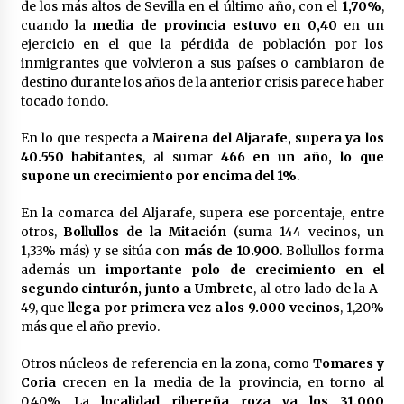
de los más altos de Sevilla en el último año, con el
1,70%
,
cuando la
media de provincia estuvo en 0,40
en un
ejercicio en el que la pérdida de población por los
inmigrantes que volvieron a sus países o cambiaron de
destino durante los años de la anterior crisis parece haber
tocado fondo.
En lo que respecta a
Mairena del Aljarafe, supera ya los
40.550 habitantes
, al sumar
466 en un año, lo que
supone un crecimiento por encima del 1%
.
En la comarca del Aljarafe, supera ese porcentaje, entre
otros,
Bollullos de la Mitación
(suma 144 vecinos, un
1,33% más) y se sitúa con
más de 10.900
. Bollullos forma
además un
importante polo de crecimiento en el
segundo cinturón, junto a Umbrete
, al otro lado de la A-
49, que
llega por primera vez a los 9.000 vecinos
, 1,20%
más que el año previo.
Otros núcleos de referencia en la zona, como
Tomares y
Coria
crecen en la media de la provincia, en torno al
0,40%. La
localidad ribereña roza ya los 31.000