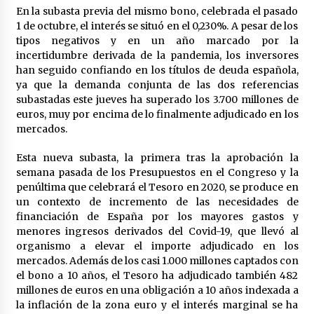
en la Feria de Abril
En la subasta previa del mismo bono, celebrada el pasado
7 de mayo de 2022
1 de octubre, el interés se situó en el 0,230%. A pesar de los
tipos negativos y en un año marcado por la
Los farolillos de la Feria de Sevilla se
incertidumbre derivada de la pandemia, los inversores
repondrán cuando desaparezca el riesgo de
lluvia
han seguido confiando en los títulos de deuda española,
4 de mayo de 2022
ya que la demanda conjunta de las dos referencias
subastadas este jueves ha superado los 3.700 millones de
Muere el cardenal Carlos Amigo Vallejo
euros, muy por encima de lo finalmente adjudicado en los
27 de abril de 2022
mercados.
Esta nueva subasta, la primera tras la aprobación la
semana pasada de los Presupuestos en el Congreso y la
Todos los cortes de tráfico por la Feria de
penúltima que celebrará el Tesoro en 2020, se produce en
Sevilla 2022: del jueves 28 de abril al 8 de mayo
un contexto de incremento de las necesidades de
26 de abril de 2022
financiación de España por los mayores gastos y
menores ingresos derivados del Covid-19, que llevó al
El cultivo casero de marihuana deja sin luz dos
organismo a elevar el importe adjudicado en los
meses a 256 familias en Sevilla
mercados. Además de los casi 1.000 millones captados con
22 de abril de 2022
el bono a 10 años, el Tesoro ha adjudicado también 482
millones de euros en una obligación a 10 años indexada a
La Feria de Abril de Sevilla será un 25% más
la inflación de la zona euro y el interés marginal se ha