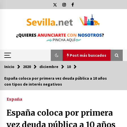
Saltar
al
contenido
Post más buscados
Inicio
2020
diciembre
10
Post más buscados
España coloca por primera vez deuda pública a 10 años
con tipos de interés negativos
Operación Policial y Detenciones Tras Pelea
entre Ultras del Sevilla FC y Osasuna
11 de diciembre de 2023
España
España coloca por primera
Por qué el lanzamiento de hachas es tan
divertido (y cada vez más popular)
vez deuda pública a 10 años
10 de noviembre de 2022