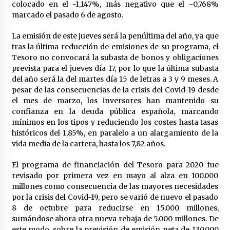
cara por la crisis mundial
colocado en el -1,147%, más negativo que el -0,768%
18 de abril de 2022
marcado el pasado 6 de agosto.
La emisión de este jueves será la penúltima del año, ya que
tras la última reducción de emisiones de su programa, el
Tesoro no convocará la subasta de bonos y obligaciones
prevista para el jueves día 17, por lo que la última subasta
del año será la del martes día 15 de letras a 3 y 9 meses. A
pesar de las consecuencias de la crisis del Covid-19 desde
el mes de marzo, los inversores han mantenido su
confianza en la deuda pública española, marcando
mínimos en los tipos y reduciendo los costes hasta tasas
históricos del 1,85%, en paralelo a un alargamiento de la
vida media de la cartera, hasta los 7,82 años.
El programa de financiación del Tesoro para 2020 fue
revisado por primera vez en mayo al alza en 100.000
millones como consecuencia de las mayores necesidades
por la crisis del Covid-19, pero se varió de nuevo el pasado
8 de octubre para reducirse en 15.000 millones,
sumándose ahora otra nueva rebaja de 5.000 millones. De
este modo, sobre la previsión de emisión neta de 130.000