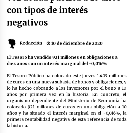
con tipos de interés
Plaga de pulgas en el festival Interestelar de
Sevilla: «Pensé que tenía el virus del mono»
negativos
24 de mayo de 2022
Final de la Europa League en Sevilla | Más de
Redacción
10 de diciembre de 2020
5.500 efectivos se encargarán de la seguridad
del partido
17 de mayo de 2022
El Tesoro ha vendido 921 millones en obligaciones a
diez años con un interés marginal del -0,016%
Leyendas del Betis y del Sevilla vuelven al
terreno de juego en un derbi a beneficio de
El Tesoro Público ha colocado este jueves 1.403 millones
Down Sevilla
de euros en una nueva subasta de bonos y obligaciones, y
13 de mayo de 2022
lo ha hecho cobrando a los inversores por el bono a 10
años por primera vez en la historia. En concreto, el
La Cartuja Pickman esquiva su liquidación al
organismo dependiente del Ministerio de Economía ha
no tener que pagar seis millones de euros a la
Seguridad Social
colocado 921 millones de euros en una obligación a 10
13 de mayo de 2022
años y ha situado el interés marginal en el -0,016%, la
primera rentabilidad negativa de esta referencia de toda
¿Un «insulto» al traje de flamenca?
la historia.
Semidesnudos, trasparencias y batas de cola