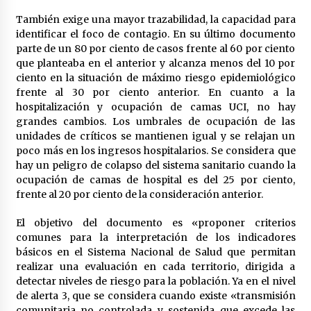
cara por la crisis mundial
18 de abril de 2022
También exige una mayor trazabilidad, la capacidad para
identificar el foco de contagio. En su último documento
parte de un 80 por ciento de casos frente al 60 por ciento
que planteaba en el anterior y alcanza menos del 10 por
ciento en la situación de máximo riesgo epidemiológico
frente al 30 por ciento anterior. En cuanto a la
hospitalización y ocupación de camas UCI, no hay
grandes cambios. Los umbrales de ocupación de las
unidades de críticos se mantienen igual y se relajan un
poco más en los ingresos hospitalarios. Se considera que
hay un peligro de colapso del sistema sanitario cuando la
ocupación de camas de hospital es del 25 por ciento,
frente al 20 por ciento de la consideración anterior.
El objetivo del documento es «proponer criterios
comunes para la interpretación de los indicadores
básicos en el Sistema Nacional de Salud que permitan
realizar una evaluación en cada territorio, dirigida a
detectar niveles de riesgo para la población. Ya en el nivel
de alerta 3, que se considera cuando existe «transmisión
comunitaria no controlada y sostenida que excede las