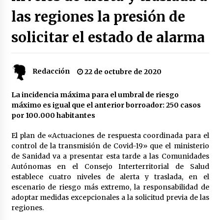
las regiones la presión de
Plaga de pulgas en el festival Interestelar de
Sevilla: «Pensé que tenía el virus del mono»
solicitar el estado de alarma
24 de mayo de 2022
Final de la Europa League en Sevilla | Más de
Redacción
22 de octubre de 2020
5.500 efectivos se encargarán de la seguridad
del partido
17 de mayo de 2022
La incidencia máxima para el umbral de riesgo
máximo es igual que el anterior borroador: 250 casos
Leyendas del Betis y del Sevilla vuelven al
por 100.000 habitantes
terreno de juego en un derbi a beneficio de
Down Sevilla
El plan de «Actuaciones de respuesta coordinada para el
13 de mayo de 2022
control de la transmisión de Covid-19» que el ministerio
de Sanidad va a presentar esta tarde a las Comunidades
La Cartuja Pickman esquiva su liquidación al
Autónomas en el Consejo Interterritorial de Salud
no tener que pagar seis millones de euros a la
Seguridad Social
establece cuatro niveles de alerta y traslada, en el
13 de mayo de 2022
escenario de riesgo más extremo, la responsabilidad de
adoptar medidas excepcionales a la solicitud previa de las
¿Un «insulto» al traje de flamenca?
regiones.
Semidesnudos, trasparencias y batas de cola