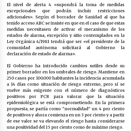
en la Feria de Abril
El nivel de alerta 4 «supondrá la toma de medidas
7 de mayo de 2022
excepcionales que podrán incluir restricciones
adicionales». Según el borrador de Sanidad al que ha
Los farolillos de la Feria de Sevilla se
tenido acceso ABC se insiste en que en el caso de que estas
repondrán cuando desaparezca el riesgo de
lluvia
medidas necesitasen de activar el mecanismo de los
4 de mayo de 2022
estados de alarma, excepción y sitio contemplados en la
Ley Orgánica 4/1981 tendrá que ser «el presidente de la
Muere el cardenal Carlos Amigo Vallejo
comunidad autónoma solicitará al Gobierno la
27 de abril de 2022
declaración de estado de alarma».
El Gobierno ha introducido cambios sutiles desde su
primer borrador en los umbrales de riesgo. Mantiene en
Todos los cortes de tráfico por la Feria de
250 casos por 100.000 habitantes la incidencia acumulada
Sevilla 2022: del jueves 28 de abril al 8 de mayo
a 14 días como situación de riesgo extremo, pero sí se
26 de abril de 2022
vuelve más exigente con el número de diagnósticos
positivos por PCR para valorar que la situación
El cultivo casero de marihuana deja sin luz dos
epidemiológica se está comprometiendo. En la primera
meses a 256 familias en Sevilla
propuesta, se partía como “normalidad” un 4 por ciento
22 de abril de 2022
de positivos y ahora comienza en un 3 por ciento y a partir
de ese valor se va elevando el riesgo hasta considerarse
La Feria de Abril de Sevilla será un 25% más
una positividad del 15 por ciento como de máximo riesgo.