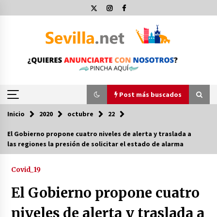
Saltar
al
contenido
Post más buscados
Inicio
2020
octubre
22
Post más buscados
El Gobierno propone cuatro niveles de alerta y traslada a
las regiones la presión de solicitar el estado de alarma
Operación Policial y Detenciones Tras Pelea
entre Ultras del Sevilla FC y Osasuna
11 de diciembre de 2023
Covid_19
El Gobierno propone cuatro
Por qué el lanzamiento de hachas es tan
divertido (y cada vez más popular)
niveles de alerta y traslada a
10 de noviembre de 2022