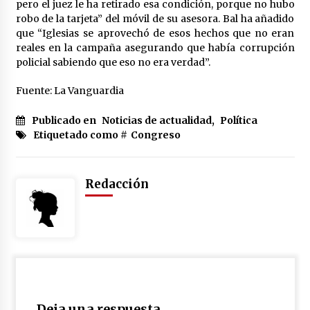
cara por la crisis mundial
pero el juez le ha retirado esa condición, porque no hubo
18 de abril de 2022
robo de la tarjeta” del móvil de su asesora. Bal ha añadido
que “Iglesias se aprovechó de esos hechos que no eran
reales en la campaña asegurando que había corrupción
policial sabiendo que eso no era verdad”.
Fuente: La Vanguardia
Publicado en
Noticias de actualidad
,
Política
Etiquetado como #
Congreso
Redacción
Deja una respuesta