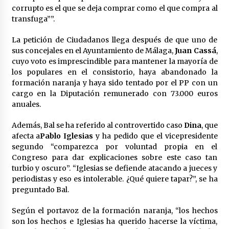
en la Feria de Abril
corrupto es el que se deja comprar como el que compra al
7 de mayo de 2022
transfuga””.
Los farolillos de la Feria de Sevilla se
La petición de Ciudadanos llega después de que uno de
repondrán cuando desaparezca el riesgo de
lluvia
sus concejales en el Ayuntamiento de Málaga,
Juan Cassá
,
4 de mayo de 2022
cuyo voto es imprescindible para mantener la mayoría de
los populares en el consistorio, haya abandonado la
Muere el cardenal Carlos Amigo Vallejo
formación naranja y haya sido tentado por el PP con un
27 de abril de 2022
cargo en la Diputación remunerado con 73.000 euros
anuales.
Además, Bal se ha referido al controvertido caso
Dina
, que
Todos los cortes de tráfico por la Feria de
afecta a
Pablo Iglesias
y ha pedido que el vicepresidente
Sevilla 2022: del jueves 28 de abril al 8 de mayo
segundo “comparezca por voluntad propia en el
26 de abril de 2022
Congreso para dar explicaciones sobre este caso tan
turbio y oscuro”. “Iglesias se defiende atacando a jueces y
El cultivo casero de marihuana deja sin luz dos
periodistas y eso es intolerable. ¿Qué quiere tapar?”, se ha
meses a 256 familias en Sevilla
preguntado Bal.
22 de abril de 2022
Según el portavoz de la formación naranja, “los hechos
son los hechos e Iglesias ha querido hacerse la víctima,
La Feria de Abril de Sevilla será un 25% más