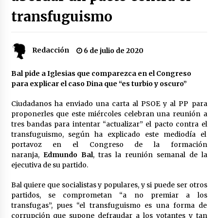
transfuguismo
Plaga de pulgas en el festival Interestelar de
Sevilla: «Pensé que tenía el virus del mono»
24 de mayo de 2022
Redacción
6 de julio de 2020
Final de la Europa League en Sevilla | Más de
5.500 efectivos se encargarán de la seguridad
Bal pide a Iglesias que comparezca en el Congreso
del partido
para explicar el caso Dina que “es turbio y oscuro”
17 de mayo de 2022
Ciudadanos ha enviado una carta al PSOE y al PP para
Leyendas del Betis y del Sevilla vuelven al
proponerles que este miércoles celebran una reunión a
terreno de juego en un derbi a beneficio de
tres bandas para intentar “actualizar” el pacto contra el
Down Sevilla
transfuguismo, según ha explicado este mediodía el
13 de mayo de 2022
portavoz en el Congreso de la formación
naranja,
Edmundo Bal
, tras la reunión semanal de la
La Cartuja Pickman esquiva su liquidación al
ejecutiva de su partido.
no tener que pagar seis millones de euros a la
Seguridad Social
13 de mayo de 2022
Bal quiere que socialistas y populares, y si puede ser otros
partidos, se comprometan “a no premiar a los
¿Un «insulto» al traje de flamenca?
transfugas”, pues “el transfuguismo es una forma de
Semidesnudos, trasparencias y batas de cola
corrupción que supone defraudar a los votantes y tan