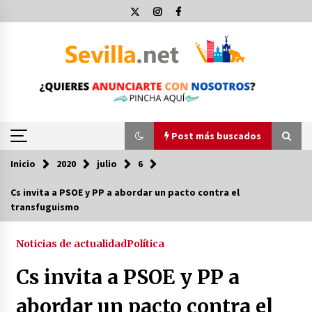
Saltar
al
contenido
Post más buscados
Inicio
2020
julio
6
Post más buscados
Cs invita a PSOE y PP a abordar un pacto contra el
transfuguismo
Operación Policial y Detenciones Tras Pelea
entre Ultras del Sevilla FC y Osasuna
11 de diciembre de 2023
Noticias de actualidad
Política
Cs invita a PSOE y PP a
Por qué el lanzamiento de hachas es tan
divertido (y cada vez más popular)
abordar un pacto contra el
10 de noviembre de 2022