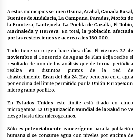
en la Feria de Abril
7 de mayo de 2022
A estos municipios se unen
Osuna, Arahal, Cañada Rosal,
Fuentes de Andalucía, La Campana, Paradas, Morón de
Los farolillos de la Feria de Sevilla se
la Frontera, Lantejuela, La Puebla de Cazalla, El Rubio,
repondrán cuando desaparezca el riesgo de
lluvia
Marinaleda y Herrera
. En total,
la población afectada
4 de mayo de 2022
por las restricciones se acerca a los 180.000
.
Muere el cardenal Carlos Amigo Vallejo
Todo tiene su origen hace diez días.
El viernes 27 de
27 de abril de 2022
noviembre
el Consorcio de Aguas de Plan Écija recibe el
resultado de uno de los análisis que de forma periódica
realiza en distintos puntos de la red de
abastecimiento.
Eran del día 24
. Hay benceno en el agua
Todos los cortes de tráfico por la Feria de
por encima del límite permitido por la Unión Europea: un
Sevilla 2022: del jueves 28 de abril al 8 de mayo
microgramo por litro.
26 de abril de 2022
En
Estados Unidos
este límite está fijado en cinco
El cultivo casero de marihuana deja sin luz dos
microgamos. La
Organización Mundial de la Salud
no ve
meses a 256 familias en Sevilla
riesgo hasta diez microgramos.
22 de abril de 2022
Sólo es
potencialmente cancerígeno
para la población
humana si se consume agua con niveles por encima de
La Feria de Abril de Sevilla será un 25% más