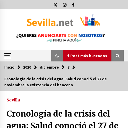
Saltar
al
contenido
Post más buscados
Inicio
2020
diciembre
7
Post más buscados
Cronología de la crisis del agua: Salud conoció el 27 de
noviembre la existencia del benceno
Operación Policial y Detenciones Tras Pelea
entre Ultras del Sevilla FC y Osasuna
11 de diciembre de 2023
Sevilla
Cronología de la crisis del
Por qué el lanzamiento de hachas es tan
divertido (y cada vez más popular)
agua: Salud conoció el 27 de
10 de noviembre de 2022