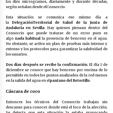
cara por la crisis mundial
los diez microgramos, diariamente y durante décadas,
18 de abril de 2022
según señalan desde elConsorcio.
Esta situación se comunica ese mismo día a
la
DelegaciónTerritorial de Salud de la Junta de
Andalucía en Sevilla
. Hay quienes piensan dentro del
Consorcio que puede tratarse de un error pues es
algo
nada habitual
la presencia de benceno en el agua.
No obstante, se activa un plan de pruebas más intenso y
extenso y los protocolos para garantizar la salubridad de
los usuarios.
Dos días después se recibe la confirmación
. El día 1 de
diciembre se conoce que hay benceno por encima de lo
permitido en todos los puntos analizados de la red menos
en la salida del agua en el
pantano del Retortillo
.
Cáscara de coco
Entonces los técnicos del Consorcio trabajan sin
descanso para conocer donde está el foco de la afección.
Se detecta que esta situación la estaba provocando