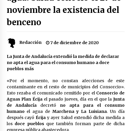
noviembre la existencia del
Plaga de pulgas en el festival Interestelar de
Sevilla: «Pensé que tenía el virus del mono»
benceno
24 de mayo de 2022
Final de la Europa League en Sevilla | Más de
Redacción
7 de diciembre de 2020
5.500 efectivos se encargarán de la seguridad
del partido
17 de mayo de 2022
La Junta de Andalucía extendió la medida de declarar
no apta el agua para el consumo humano a doce
Leyendas del Betis y del Sevilla vuelven al
pueblos más
terreno de juego en un derbi a beneficio de
Down Sevilla
«Por el momento, no constan afecciones de este
13 de mayo de 2022
contaminante en el resto de municipios del Consorcio».
Esto rezaba el comunicado remitido por el
Consorcio de
La Cartuja Pickman esquiva su liquidación al
Aguas Plan Écija
el pasado jueves, día en el que la
Junta
no tener que pagar seis millones de euros a la
Seguridad Social
de Andalucía
decretó
no apta para el consumo
13 de mayo de 2022
humano
el agua de
Marchena y La Luisiana
. Un día
después cayó
Écija
y ayer Salud extendió dicha medida a
¿Un «insulto» al traje de flamenca?
los
doce pueblos
que también forman parte de dicha
Semidesnudos, trasparencias y batas de cola
empresa pública abastecedora.