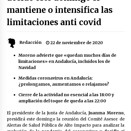
mantiene o intensifica las
Plaga de pulgas en el festival Interestelar de
Sevilla: «Pensé que tenía el virus del mono»
limitaciones anti covid
24 de mayo de 2022
Final de la Europa League en Sevilla | Más de
Redacción
22 de noviembre de 2020
5.500 efectivos se encargarán de la seguridad
del partido
17 de mayo de 2022
Moreno advierte que «quedan muchos días de
limitaciones» en Andalucía, incluidos los de
Leyendas del Betis y del Sevilla vuelven al
Navidad
terreno de juego en un derbi a beneficio de
Down Sevilla
Medidas coronavirus en Andalucía:
13 de mayo de 2022
¿prolongamos, aumentamos o relajamos?
Cierre de la actividad no esencial a las 18:00 y
La Cartuja Pickman esquiva su liquidación al
no tener que pagar seis millones de euros a la
ampliación del toque de queda a las 22:00
Seguridad Social
13 de mayo de 2022
El presidente de la Junta de Andalucía,
Juanma Moreno
,
presidirá este domingo la reunión del Comité Asesor de
¿Un «insulto» al traje de flamenca?
Alertas de Salud Pública de Alto Impacto para analizar la
Semidesnudos, trasparencias y batas de cola