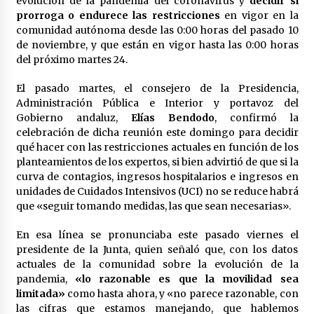
evolución de la pandemia del coronavirus y
decidir si
en la Feria de Abril
prorroga o endurece las restricciones
en vigor en la
7 de mayo de 2022
comunidad autónoma desde las 0:00 horas del pasado 10
de noviembre, y que están en vigor hasta las 0:00 horas
Los farolillos de la Feria de Sevilla se
repondrán cuando desaparezca el riesgo de
del próximo martes 24.
lluvia
4 de mayo de 2022
El pasado martes, el consejero de la Presidencia,
Administración Pública e Interior y portavoz del
Muere el cardenal Carlos Amigo Vallejo
Gobierno andaluz,
Elías Bendodo
, confirmó la
27 de abril de 2022
celebración de dicha reunión este domingo para decidir
qué hacer con las restricciones actuales en función de los
planteamientos de los expertos, si bien advirtió de que si la
curva de contagios, ingresos hospitalarios e ingresos en
Todos los cortes de tráfico por la Feria de
Sevilla 2022: del jueves 28 de abril al 8 de mayo
unidades de Cuidados Intensivos (UCI) no se reduce habrá
26 de abril de 2022
que «seguir tomando medidas, las que sean necesarias».
En esa línea se pronunciaba este pasado viernes el
El cultivo casero de marihuana deja sin luz dos
presidente de la Junta, quien señaló que, con los datos
meses a 256 familias en Sevilla
actuales de la comunidad sobre la evolución de la
22 de abril de 2022
pandemia,
«lo razonable es que la movilidad sea
limitada»
como hasta ahora, y «no parece razonable, con
La Feria de Abril de Sevilla será un 25% más
las cifras que estamos manejando, que hablemos