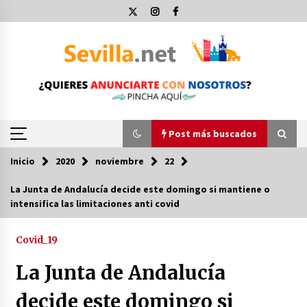
Saltar
al
contenido
Post más buscados
Inicio
2020
noviembre
22
Post más buscados
La Junta de Andalucía decide este domingo si mantiene o
intensifica las limitaciones anti covid
Operación Policial y Detenciones Tras Pelea
entre Ultras del Sevilla FC y Osasuna
11 de diciembre de 2023
Covid_19
La Junta de Andalucía
Por qué el lanzamiento de hachas es tan
divertido (y cada vez más popular)
decide este domingo si
10 de noviembre de 2022