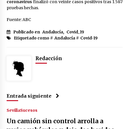
cara por la crisis mundial
coronavirus
finalizó con veinte casos positivos tras 1.587
18 de abril de 2022
pruebas hechas.
Fuente: ABC
Publicado en
Andalucía
,
Covid_19
Etiquetado como #
Andalucía
#
Covid-19
Redacción
Entrada siguiente
Sevilla
Sucesos
Un camión sin control arrolla a