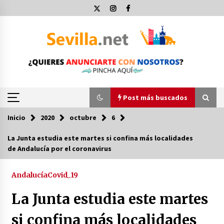
Saltar
al
contenido
Post más buscados
Inicio
2020
octubre
6
Post más buscados
La Junta estudia este martes si confina más localidades
de Andalucía por el coronavirus
Operación Policial y Detenciones Tras Pelea
entre Ultras del Sevilla FC y Osasuna
11 de diciembre de 2023
Andalucía
Covid_19
La Junta estudia este martes
Por qué el lanzamiento de hachas es tan
divertido (y cada vez más popular)
si confina más localidades
10 de noviembre de 2022