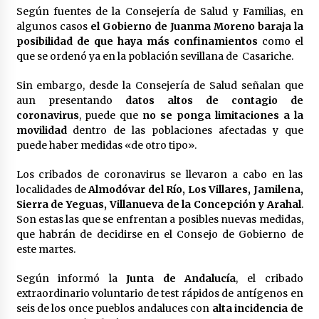
en la Feria de Abril
Según fuentes de la Consejería de Salud y Familias, en
7 de mayo de 2022
algunos casos
el Gobierno de Juanma Moreno baraja la
posibilidad de que haya más confinamientos
como el
Los farolillos de la Feria de Sevilla se
que se ordenó ya en la población sevillana de Casariche.
repondrán cuando desaparezca el riesgo de
lluvia
4 de mayo de 2022
Sin embargo, desde la Consejería de Salud señalan que
aun presentando
datos altos de contagio de
Muere el cardenal Carlos Amigo Vallejo
coronavirus
, puede que
no se ponga limitaciones a la
27 de abril de 2022
movilidad
dentro de las poblaciones afectadas y que
puede haber medidas «de otro tipo».
Los cribados de coronavirus se llevaron a cabo en las
Todos los cortes de tráfico por la Feria de
localidades de
Almodóvar del Río, Los Villares, Jamilena,
Sevilla 2022: del jueves 28 de abril al 8 de mayo
Sierra de Yeguas, Villanueva de la Concepción y Arahal
.
26 de abril de 2022
Son estas las que se enfrentan a posibles nuevas medidas,
que habrán de decidirse en el Consejo de Gobierno de
El cultivo casero de marihuana deja sin luz dos
este martes.
meses a 256 familias en Sevilla
22 de abril de 2022
Según informó la
Junta de Andalucía
, el cribado
extraordinario voluntario de test rápidos de antígenos en
seis de los once pueblos andaluces con
alta incidencia de
La Feria de Abril de Sevilla será un 25% más