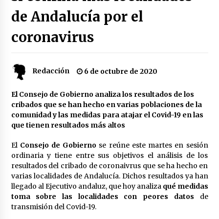
de Andalucía por el
Plaga de pulgas en el festival Interestelar de
Sevilla: «Pensé que tenía el virus del mono»
coronavirus
24 de mayo de 2022
Final de la Europa League en Sevilla | Más de
Redacción
6 de octubre de 2020
5.500 efectivos se encargarán de la seguridad
del partido
17 de mayo de 2022
El Consejo de Gobierno analiza los resultados de los
cribados que se han hecho en varias poblaciones de la
Leyendas del Betis y del Sevilla vuelven al
comunidad y las medidas para atajar el Covid-19 en las
terreno de juego en un derbi a beneficio de
que tienen resultados más altos
Down Sevilla
13 de mayo de 2022
El
Consejo de Gobierno
se reúne este martes en sesión
ordinaria y tiene entre sus objetivos el análisis de los
La Cartuja Pickman esquiva su liquidación al
resultados del cribado de coronaivrus que se ha hecho en
no tener que pagar seis millones de euros a la
Seguridad Social
varias localidades de Andalucía. Dichos resultados ya han
13 de mayo de 2022
llegado al Ejecutivo andaluz, que hoy analiza
qué medidas
toma sobre las localidades con peores datos
de
¿Un «insulto» al traje de flamenca?
transmisión del Covid-19.
Semidesnudos, trasparencias y batas de cola