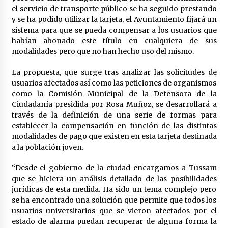
en la Feria de Abril
el servicio de transporte público se ha seguido prestando
7 de mayo de 2022
y se ha podido utilizar la tarjeta, el Ayuntamiento fijará un
sistema para que se pueda compensar a los usuarios que
Los farolillos de la Feria de Sevilla se
habían abonado este título en cualquiera de sus
repondrán cuando desaparezca el riesgo de
lluvia
modalidades pero que no han hecho uso del mismo.
4 de mayo de 2022
La propuesta, que surge tras analizar las solicitudes de
Muere el cardenal Carlos Amigo Vallejo
usuarios afectados así como las peticiones de organismos
27 de abril de 2022
como la Comisión Municipal de la Defensora de la
Ciudadanía presidida por Rosa Muñoz, se desarrollará a
través de la definición de una serie de formas para
establecer la compensación en función de las distintas
Todos los cortes de tráfico por la Feria de
modalidades de pago que existen en esta tarjeta destinada
Sevilla 2022: del jueves 28 de abril al 8 de mayo
a la población joven.
26 de abril de 2022
“Desde el gobierno de la ciudad encargamos a Tussam
El cultivo casero de marihuana deja sin luz dos
que se hiciera un análisis detallado de las posibilidades
meses a 256 familias en Sevilla
jurídicas de esta medida. Ha sido un tema complejo pero
22 de abril de 2022
se ha encontrado una solución que permite que todos los
usuarios universitarios que se vieron afectados por el
La Feria de Abril de Sevilla será un 25% más
estado de alarma puedan recuperar de alguna forma la