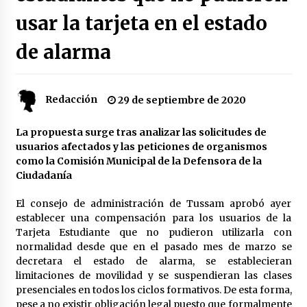
usar la tarjeta en el estado
Plaga de pulgas en el festival Interestelar de
Sevilla: «Pensé que tenía el virus del mono»
de alarma
24 de mayo de 2022
Final de la Europa League en Sevilla | Más de
Redacción
29 de septiembre de 2020
5.500 efectivos se encargarán de la seguridad
del partido
17 de mayo de 2022
La propuesta surge tras analizar las solicitudes de
usuarios afectados y las peticiones de organismos
Leyendas del Betis y del Sevilla vuelven al
como la Comisión Municipal de la Defensora de la
terreno de juego en un derbi a beneficio de
Ciudadanía
Down Sevilla
13 de mayo de 2022
El consejo de administración de Tussam aprobó ayer
establecer una compensación para los usuarios de la
La Cartuja Pickman esquiva su liquidación al
Tarjeta Estudiante que no pudieron utilizarla con
no tener que pagar seis millones de euros a la
Seguridad Social
normalidad desde que en el pasado mes de marzo se
13 de mayo de 2022
decretara el estado de alarma, se establecieran
limitaciones de movilidad y se suspendieran las clases
¿Un «insulto» al traje de flamenca?
presenciales en todos los ciclos formativos. De esta forma,
Semidesnudos, trasparencias y batas de cola
pese a no existir obligación legal puesto que formalmente