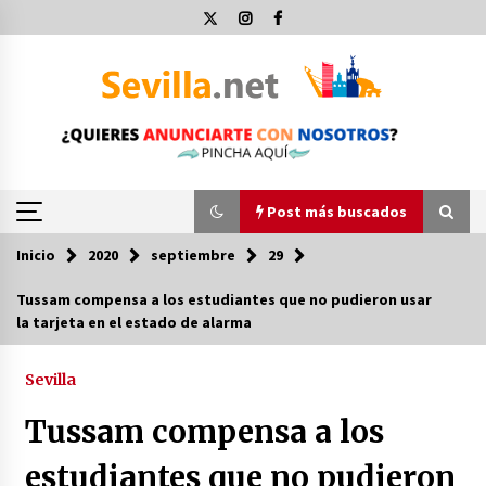
Saltar
al
contenido
Post más buscados
Inicio
2020
septiembre
29
Post más buscados
Tussam compensa a los estudiantes que no pudieron usar
la tarjeta en el estado de alarma
Operación Policial y Detenciones Tras Pelea
entre Ultras del Sevilla FC y Osasuna
11 de diciembre de 2023
Sevilla
Tussam compensa a los
Por qué el lanzamiento de hachas es tan
divertido (y cada vez más popular)
estudiantes que no pudieron
10 de noviembre de 2022