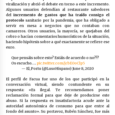
en la Feria de Abril
viralización y abrió el debate en torno a este incremento.
7 de mayo de 2022
Algunos usuarios defendían al restaurante sabedores
del
incremento de gastos que ha traído consigo el
Los farolillos de la Feria de Sevilla se
protocolo
sanitario por la pandemia, que ha obligado a
repondrán cuando desaparezca el riesgo de
lluvia
servir en mesa a negocios que no contaban con
4 de mayo de 2022
camareros. Otros usuarios, la mayoría, se quejaban del
cobro o hacían comentarios humorísticos de la situación,
Muere el cardenal Carlos Amigo Vallejo
haciendo hipótesis sobre a qué exactamente se refiere ese
27 de abril de 2022
euro.
Que pensáis sobre esto? Estáis de acuerdo o no???
Os escucho…..
pic.twitter.com/jcbE0oClp5
Todos los cortes de tráfico por la Feria de
— El_Portu (@LusoHispano)
June 8, 2020
Sevilla 2022: del jueves 28 de abril al 8 de mayo
26 de abril de 2022
El perfil de Facua fue uno de los que participó en la
conversación virtual, siendo contundente en su
El cultivo casero de marihuana deja sin luz dos
respuesta: «Es ilegal. Te recomendamos poner
meses a 256 familias en Sevilla
reclamación formal para que deje de producirse este
22 de abril de 2022
abuso. Si la respuesta es insatisfactoria acude ante la
autoridad autonómica de consumo para que entre al
fondo del asunto». Su portavoz, Rubén Sánchez, fue más
La Feria de Abril de Sevilla será un 25% más