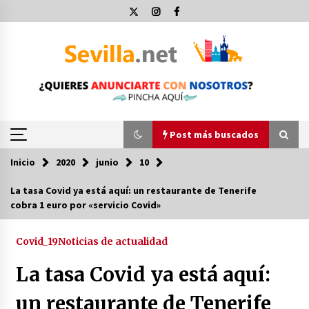
Saltar
al
contenido
Post más buscados
Inicio
2020
junio
10
Post más buscados
La tasa Covid ya está aquí: un restaurante de Tenerife
cobra 1 euro por «servicio Covid»
Operación Policial y Detenciones Tras Pelea
entre Ultras del Sevilla FC y Osasuna
11 de diciembre de 2023
Covid_19
Noticias de actualidad
La tasa Covid ya está aquí:
Por qué el lanzamiento de hachas es tan
divertido (y cada vez más popular)
un restaurante de Tenerife
10 de noviembre de 2022