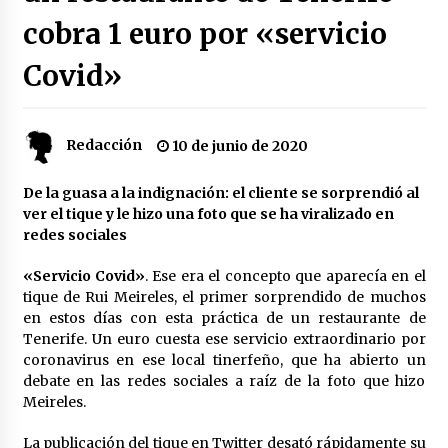
cobra 1 euro por «servicio
Plaga de pulgas en el festival Interestelar de
Sevilla: «Pensé que tenía el virus del mono»
Covid»
24 de mayo de 2022
Final de la Europa League en Sevilla | Más de
Redacción
10 de junio de 2020
5.500 efectivos se encargarán de la seguridad
del partido
17 de mayo de 2022
De la guasa a la indignación: el cliente se sorprendió al
ver el tique y le hizo una foto que se ha viralizado en
Leyendas del Betis y del Sevilla vuelven al
redes sociales
terreno de juego en un derbi a beneficio de
Down Sevilla
«Servicio Covid»
. Ese era el concepto que aparecía en el
13 de mayo de 2022
tique de Rui Meireles, el primer sorprendido de muchos
en estos días con esta práctica de un restaurante de
La Cartuja Pickman esquiva su liquidación al
Tenerife. Un euro cuesta ese servicio extraordinario por
no tener que pagar seis millones de euros a la
Seguridad Social
coronavirus en ese local tinerfeño, que ha abierto un
13 de mayo de 2022
debate en las redes sociales a raíz de la foto que hizo
Meireles.
¿Un «insulto» al traje de flamenca?
Semidesnudos, trasparencias y batas de cola
La publicación del tique en Twitter desató rápidamente su