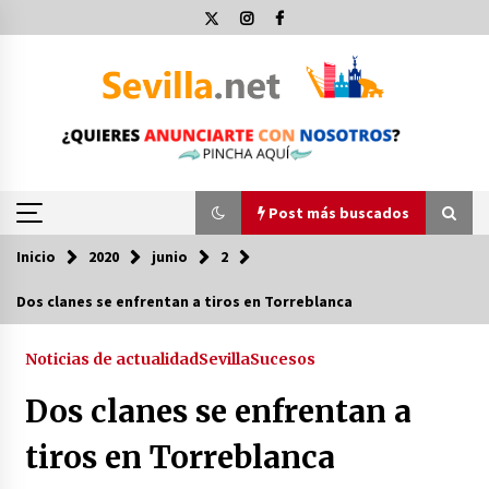
Saltar
al
contenido
Post más buscados
Inicio
2020
junio
2
Post más buscados
Dos clanes se enfrentan a tiros en Torreblanca
Operación Policial y Detenciones Tras Pelea
entre Ultras del Sevilla FC y Osasuna
Noticias de actualidad
Sevilla
Sucesos
11 de diciembre de 2023
Dos clanes se enfrentan a
Por qué el lanzamiento de hachas es tan
tiros en Torreblanca
divertido (y cada vez más popular)
10 de noviembre de 2022