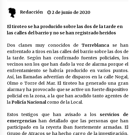
Redacción
2 de junio de 2020
Plaga de pulgas en el festival Interestelar de
Sevilla: «Pensé que tenía el virus del mono»
24 de mayo de 2022
El tiroteo se ha producido sobre las dos de la tarde en
las calles del barrio y no se han registrado heridos
Final de la Europa League en Sevilla | Más de
Dos clanes muy conocidos de
Torreblanca
se han
5.500 efectivos se encargarán de la seguridad
del partido
enfrentado a tiros en las calles del barrio sobre las dos de
17 de mayo de 2022
la tarde. Según han confirmado fuentes policiales, los
vecinos son los que han dado la voz de alarma porque el
Leyendas del Betis y del Sevilla vuelven al
enfrentamiento se habría producido en varios puntos.
terreno de juego en un derbi a beneficio de
Así, las llamadas advertían de disparos en la calle Nogal,
Down Sevilla
Olmo o Torre del Mar. El tiroteo ha generado una gran
13 de mayo de 2022
alarma y ha provocado que se active un fuerte dispositivo
policial en la zona, a la que han acudido tanto agentes de
La Cartuja Pickman esquiva su liquidación al
la
Policía Nacional
como de la Local.
no tener que pagar seis millones de euros a la
Seguridad Social
13 de mayo de 2022
Estos testigos que han avisado a los
servicios de
emergencias
han detallado que las personas que han
¿Un «insulto» al traje de flamenca?
participado en la reyerta iban fuertemente armadas. El
Semidesnudos, trasparencias y batas de cola
Grupo de Atracos se ha hecho cargo de la investigación.