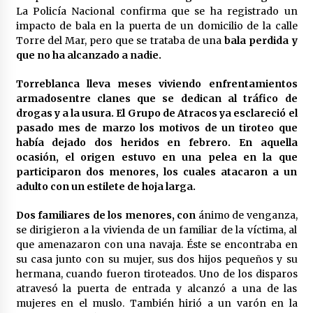
en la Feria de Abril
La Policía Nacional confirma que se ha registrado un
7 de mayo de 2022
impacto de bala en la puerta de un domicilio de la calle
Torre del Mar, pero que se trataba de una
bala perdida y
Los farolillos de la Feria de Sevilla se
que no ha alcanzado a nadie.
repondrán cuando desaparezca el riesgo de
lluvia
4 de mayo de 2022
Torreblanca lleva meses viviendo enfrentamientos
armadosentre clanes que se dedican al tráfico de
Muere el cardenal Carlos Amigo Vallejo
drogas y a la usura. El Grupo de Atracos ya esclareció el
27 de abril de 2022
pasado mes de marzo los motivos de un tiroteo que
había dejado dos heridos en febrero. En aquella
ocasión, el origen estuvo en una pelea en la que
participaron dos menores, los cuales atacaron a un
Todos los cortes de tráfico por la Feria de
adulto con un estilete de hoja larga.
Sevilla 2022: del jueves 28 de abril al 8 de mayo
26 de abril de 2022
Dos familiares de los menores, con
ánimo de venganza,
se dirigieron a la vivienda de un familiar de la víctima, al
El cultivo casero de marihuana deja sin luz dos
que amenazaron con una navaja. Éste se encontraba en
meses a 256 familias en Sevilla
su casa junto con su mujer, sus dos hijos pequeños y su
22 de abril de 2022
hermana, cuando fueron tiroteados. Uno de los disparos
atravesó la puerta de entrada y alcanzó a una de las
mujeres en el muslo. También hirió a un varón en la
La Feria de Abril de Sevilla será un 25% más