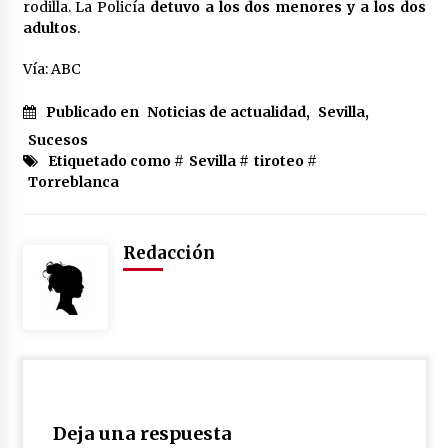
cara por la crisis mundial
rodilla. La Policía
detuvo a los dos menores y a los dos
18 de abril de 2022
adultos
.
Vía: ABC
Publicado en
Noticias de actualidad
,
Sevilla
,
Sucesos
Etiquetado como #
Sevilla
#
tiroteo
#
Torreblanca
Redacción
Deja una respuesta