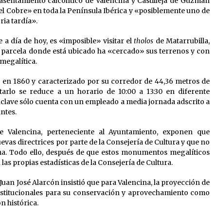
asentamiento calcolítico de Valencina y Castilleja de Guzmán
del Cobre» en toda la Península Ibérica y «posiblemente uno de
ria tardía».
 a día de hoy, es «imposible» visitar el
tholos
de Matarrubilla,
la parcela donde está ubicado ha «cercado» sus terrenos y con
 megalítica.
 en 1860 y caracterizado por su corredor de 44,36 metros de
itarlo se reduce a un horario de 10:00 a 13:30 en diferente
clave sólo cuenta con un empleado a media jornada adscrito a
antes.
e Valencina, perteneciente al Ayuntamiento, exponen que
evas directrices por parte de la Consejería de Cultura y que no
rma. Todo ello, después de que estos monumentos megalíticos
 las propias estadísticas de la Consejería de Cultura.
uan José Alarcón insistió que para Valencina, la proyección de
nstitucionales para su conservación y aprovechamiento como
ón histórica.