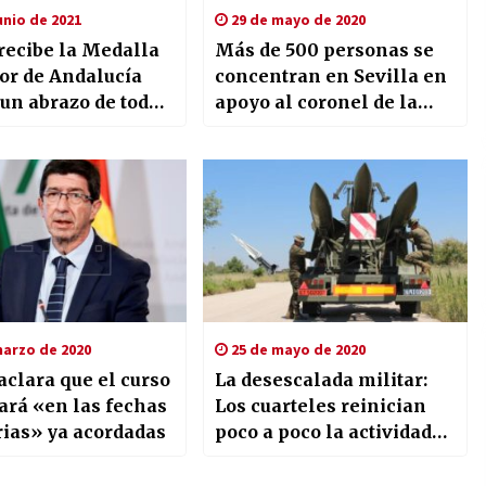
unio de 2021
29 de mayo de 2020
recibe la Medalla
Más de 500 personas se
or de Andalucía
concentran en Sevilla en
un abrazo de todos
apoyo al coronel de la
daluces»
Guardia Civil Pérez de los
Cobos
arzo de 2020
25 de mayo de 2020
aclara que el curso
La desescalada militar:
ará «en las fechas
Los cuarteles reinician
rias» ya acordadas
poco a poco la actividad
ordinaria