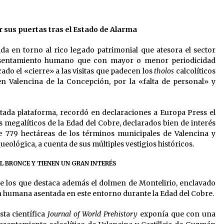
13 de mayo de 2022
ir sus puertas tras el Estado de Alarma
?
Los farolillos de la Feria de Sevilla
se repondrán cuando desaparezca
el riesgo de lluvia
da en torno al rico legado patrimonial que atesora el sector
4 de mayo de 2022
l asentamiento humano que con mayor o menor periodicidad
cado el «cierre» a las visitas que padecen los
tholos
calcolíticos
El cultivo casero de marihuana deja
en Valencina de la Concepción, por la «falta de personal» y
sin luz dos meses a 256 familias en
Sevilla
22 de abril de 2022
 citada plataforma, recordó en declaraciones a Europa Press el
s megalíticos de la Edad del Cobre, declarados bien de interés
 de 779 hectáreas de los términos municipales de Valencina y
ológica, a cuenta de sus múltiples vestigios históricos.
 BRONCE Y TIENEN UN GRAN INTERÉS
re los que destaca además el dolmen de Montelirio, enclavado
ón humana asentada en este entorno durante la Edad del Cobre.
sta científica
Journal of World Prehistory
exponía que con una