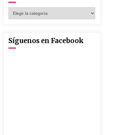
Seguridad Social
13 de mayo de 2022
Categorías
Muere el cardenal Carlos Amigo
Vallejo
27 de abril de 2022
Síguenos en Facebook
La Feria de Abril de Sevilla será un
25% más cara por la crisis mundial
18 de abril de 2022