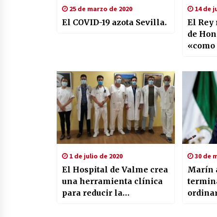
25 de marzo de 2020
14 de j
El COVID-19 azota Sevilla.
El Rey 
de Hon
«como 
los an
1 de julio de 2020
30 de m
El Hospital de Valme crea
Marín 
una herramienta clínica
termin
para reducir la
ordina
mortalidad por trombosis
asociada al cáncer