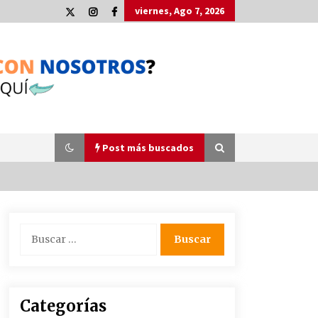
viernes, Ago 7, 2026
Post más buscados
Plaga de pulgas en el festival
Buscar:
Interestelar de Sevilla: «Pensé que
tenía el virus del mono»
24 de mayo de 2022
La Cartuja Pickman esquiva su
Categorías
liquidación al no tener que pagar
seis millones de euros a la