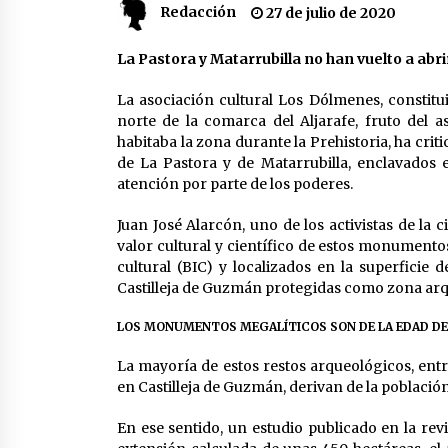
Redacción
27 de julio de 2020
partido
17 de mayo de 2022
La Pastora y Matarrubilla no han vuelto a abr
¿Un «insulto» al traje de flamenca
Semidesnudos, trasparencias y
batas de cola en la Feria de Abril
La asociación cultural Los Dólmenes, constitui
7 de mayo de 2022
norte de la comarca del Aljarafe, fruto de
habitaba la zona durante la Prehistoria, ha criti
Todos los cortes de tráfico por la
de La Pastora y de Matarrubilla, enclavados 
Feria de Sevilla 2022: del jueves 28
atención por parte de los poderes.
de abril al 8 de mayo
26 de abril de 2022
Juan José Alarcón, uno de los activistas de la
valor cultural y científico de estos monumento
cultural (BIC) y localizados en la superficie
Castilleja de Guzmán protegidas como zona arque
LOS MONUMENTOS MEGALÍTICOS SON DE LA EDAD DEL
La mayoría de estos restos arqueológicos, ent
en Castilleja de Guzmán, derivan de la poblaci
En ese sentido, un estudio publicado en la revi