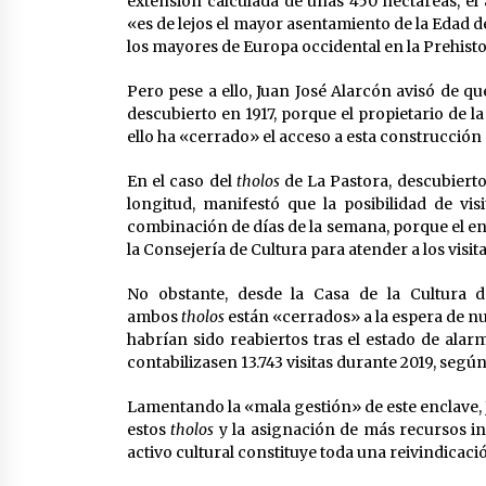
extensión calculada de unas 450 hectáreas, el 
«es de lejos el mayor asentamiento de la Edad 
los mayores de Europa occidental en la Prehisto
Pero pese a ello, Juan José Alarcón avisó de que
descubierto en 1917, porque el propietario de 
ello ha «cerrado» el acceso a esta construcción
En el caso del
tholos
de La Pastora, descubierto
longitud, manifestó que la posibilidad de vis
combinación de días de la semana, porque el en
la Consejería de Cultura para atender a los visit
No obstante, desde la Casa de la Cultura d
ambos
tholos
están «cerrados» a la espera de nu
habrían sido reabiertos tras el estado de ala
contabilizasen 13.743 visitas durante 2019, según
Lamentando la «mala gestión» de este enclave, J
estos
tholos
y la asignación de más recursos i
activo cultural constituye toda una reivindicaci