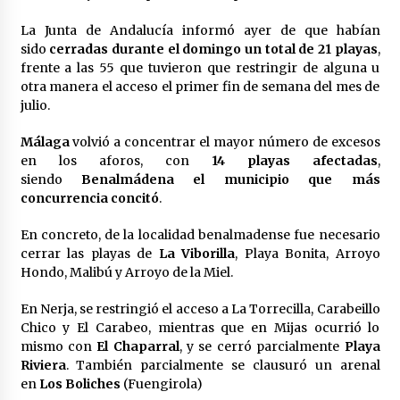
en la Feria de Abril
7 de mayo de 2022
La Junta de Andalucía informó ayer de que habían
sido
cerradas durante el domingo un total de 21 playas
,
Los farolillos de la Feria de Sevilla se
frente a las 55 que tuvieron que restringir de alguna u
repondrán cuando desaparezca el riesgo de
otra manera el acceso el primer fin de semana del mes de
lluvia
julio.
4 de mayo de 2022
Málaga
volvió a concentrar el mayor número de excesos
Muere el cardenal Carlos Amigo Vallejo
en los aforos, con
14 playas afectadas
,
27 de abril de 2022
siendo
Benalmádena el municipio que más
concurrencia concitó
.
Todos los cortes de tráfico por la Feria de
En concreto, de la localidad benalmadense fue necesario
Sevilla 2022: del jueves 28 de abril al 8 de mayo
cerrar las playas de
La Viborilla
, Playa Bonita, Arroyo
26 de abril de 2022
Hondo, Malibú y Arroyo de la Miel.
El cultivo casero de marihuana deja sin luz dos
En Nerja, se restringió el acceso a La Torrecilla, Carabeillo
meses a 256 familias en Sevilla
Chico y El Carabeo, mientras que en Mijas ocurrió lo
22 de abril de 2022
mismo con
El Chaparral
, y se cerró parcialmente
Playa
Riviera
. También parcialmente se clausuró un arenal
en
Los Boliches
(Fuengirola)
La Feria de Abril de Sevilla será un 25% más