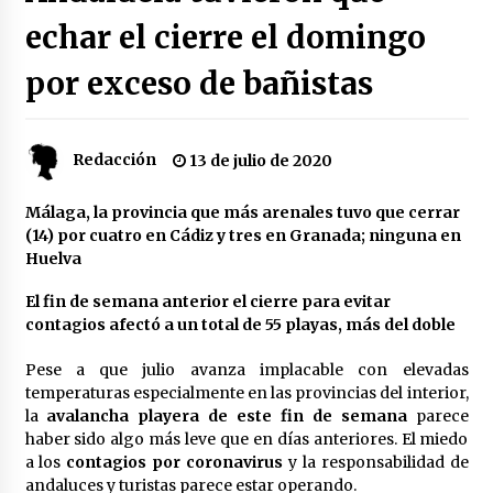
echar el cierre el domingo
Plaga de pulgas en el festival Interestelar de
Sevilla: «Pensé que tenía el virus del mono»
por exceso de bañistas
24 de mayo de 2022
Final de la Europa League en Sevilla | Más de
Redacción
13 de julio de 2020
5.500 efectivos se encargarán de la seguridad
del partido
17 de mayo de 2022
Málaga, la provincia que más arenales tuvo que cerrar
(14) por cuatro en Cádiz y tres en Granada; ninguna en
Leyendas del Betis y del Sevilla vuelven al
Huelva
terreno de juego en un derbi a beneficio de
Down Sevilla
El fin de semana anterior el cierre para evitar
13 de mayo de 2022
contagios afectó a un total de 55 playas, más del doble
La Cartuja Pickman esquiva su liquidación al
Pese a que julio avanza implacable con elevadas
no tener que pagar seis millones de euros a la
Seguridad Social
temperaturas especialmente en las provincias del interior,
13 de mayo de 2022
la
avalancha playera de este fin de semana
parece
haber sido algo más leve que en días anteriores. El miedo
¿Un «insulto» al traje de flamenca?
a los
contagios por coronavirus
y la responsabilidad de
Semidesnudos, trasparencias y batas de cola
andaluces y turistas parece estar operando.