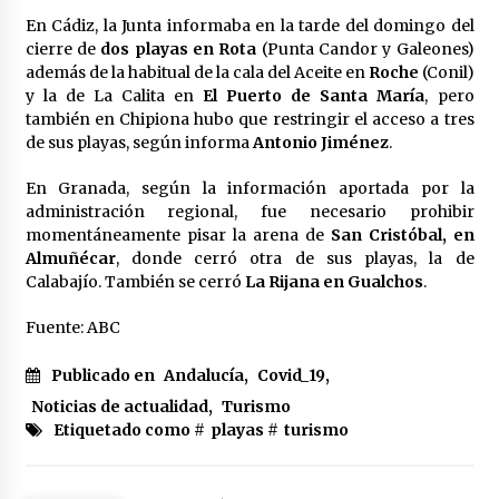
cara por la crisis mundial
18 de abril de 2022
En Cádiz, la Junta informaba en la tarde del domingo del
cierre de
dos playas en Rota
(Punta Candor y Galeones)
además de la habitual de la cala del Aceite en
Roche
(Conil)
y la de La Calita en
El Puerto de Santa María
, pero
también en Chipiona hubo que restringir el acceso a tres
de sus playas, según informa
Antonio Jiménez
.
En Granada, según la información aportada por la
administración regional, fue necesario prohibir
momentáneamente pisar la arena de
San Cristóbal, en
Almuñécar
, donde cerró otra de sus playas, la de
Calabajío. También se cerró
La Rijana en Gualchos
.
Fuente: ABC
Publicado en
Andalucía
,
Covid_19
,
Noticias de actualidad
,
Turismo
Etiquetado como #
playas
#
turismo