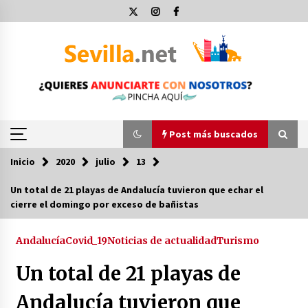
Saltar
al
contenido
Post más buscados
Inicio
2020
julio
13
Post más buscados
Un total de 21 playas de Andalucía tuvieron que echar el
cierre el domingo por exceso de bañistas
Operación Policial y Detenciones Tras Pelea
entre Ultras del Sevilla FC y Osasuna
11 de diciembre de 2023
Andalucía
Covid_19
Noticias de actualidad
Turismo
Un total de 21 playas de
Por qué el lanzamiento de hachas es tan
divertido (y cada vez más popular)
Andalucía tuvieron que
10 de noviembre de 2022