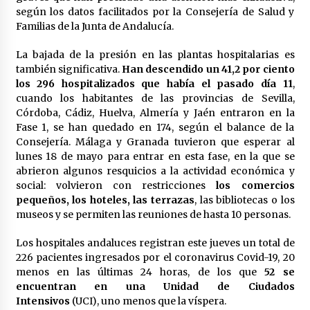
en la Feria de Abril
según los datos facilitados por la Consejería de Salud y
7 de mayo de 2022
Familias de la Junta de Andalucía.
Los farolillos de la Feria de Sevilla se
La bajada de la presión en las plantas hospitalarias es
repondrán cuando desaparezca el riesgo de
lluvia
también significativa.
Han descendido un 41,2 por ciento
4 de mayo de 2022
los 296 hospitalizados que había el pasado día 11
,
cuando los habitantes de las provincias de Sevilla,
Muere el cardenal Carlos Amigo Vallejo
Córdoba, Cádiz, Huelva, Almería y Jaén entraron en la
27 de abril de 2022
Fase 1, se han quedado en 174, según el balance de la
Consejería. Málaga y Granada tuvieron que esperar al
lunes 18 de mayo para entrar en esta fase, en la que se
abrieron algunos resquicios a la actividad económica y
Todos los cortes de tráfico por la Feria de
social: volvieron con restricciones
los comercios
Sevilla 2022: del jueves 28 de abril al 8 de mayo
pequeños, los hoteles, las terrazas
, las bibliotecas o los
26 de abril de 2022
museos y se permiten las reuniones de hasta 10 personas.
El cultivo casero de marihuana deja sin luz dos
Los hospitales andaluces registran este jueves un total de
meses a 256 familias en Sevilla
226 pacientes ingresados por el coronavirus Covid-19, 20
22 de abril de 2022
menos en las últimas 24 horas, de los que
52 se
encuentran en una Unidad de Ciudados
La Feria de Abril de Sevilla será un 25% más
Intensivos
(UCI), uno menos que la víspera.