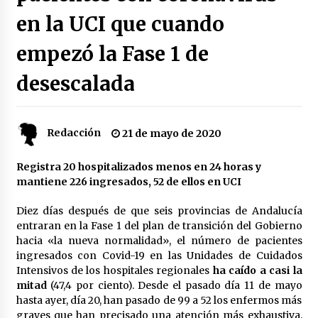
en la UCI que cuando
Plaga de pulgas en el festival Interestelar de
Sevilla: «Pensé que tenía el virus del mono»
empezó la Fase 1 de
24 de mayo de 2022
desescalada
Final de la Europa League en Sevilla | Más de
5.500 efectivos se encargarán de la seguridad
del partido
17 de mayo de 2022
Redacción
21 de mayo de 2020
Leyendas del Betis y del Sevilla vuelven al
Registra 20 hospitalizados menos en 24 horas y
terreno de juego en un derbi a beneficio de
mantiene 226 ingresados, 52 de ellos en UCI
Down Sevilla
13 de mayo de 2022
Diez días después de que seis provincias de Andalucía
entraran en la Fase 1 del plan de transición del Gobierno
La Cartuja Pickman esquiva su liquidación al
hacia «la nueva normalidad», el número de pacientes
no tener que pagar seis millones de euros a la
Seguridad Social
ingresados con Covid-19 en las Unidades de Cuidados
13 de mayo de 2022
Intensivos de los hospitales regionales
ha caído a casi la
mitad
(47,4 por ciento). Desde el pasado día 11 de mayo
¿Un «insulto» al traje de flamenca?
hasta ayer, día 20, han pasado de 99 a 52 los enfermos más
Semidesnudos, trasparencias y batas de cola
graves que han precisado una atención más exhaustiva,