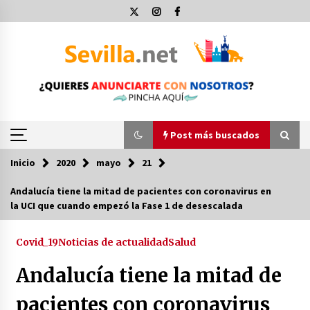
Saltar
al
contenido
Post más buscados
Inicio
2020
mayo
21
Post más buscados
Andalucía tiene la mitad de pacientes con coronavirus en
la UCI que cuando empezó la Fase 1 de desescalada
Operación Policial y Detenciones Tras Pelea
entre Ultras del Sevilla FC y Osasuna
11 de diciembre de 2023
Covid_19
Noticias de actualidad
Salud
Andalucía tiene la mitad de
Por qué el lanzamiento de hachas es tan
divertido (y cada vez más popular)
pacientes con coronavirus
10 de noviembre de 2022