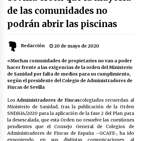
de las comunidades no
Plaga de pulgas en el festival Interestelar de
Sevilla: «Pensé que tenía el virus del mono»
podrán abrir las piscinas
24 de mayo de 2022
Final de la Europa League en Sevilla | Más de
Redacción
20 de mayo de 2020
5.500 efectivos se encargarán de la seguridad
del partido
17 de mayo de 2022
«Muchas comunidades de propietarios no van a poder
hacer frente a las exigencias de la orden del Ministerio
Leyendas del Betis y del Sevilla vuelven al
de Sanidad por falta de medios para su cumplimiento,
terreno de juego en un derbi a beneficio de
según el presidente del Colegio de Administradores de
Down Sevilla
Fincas de Sevilla
13 de mayo de 2022
Los
Administradores de Fincas
colegiados recuerdan al
La Cartuja Pickman esquiva su liquidación al
Ministerio de Sanidad, tras la publicación de la Orden
no tener que pagar seis millones de euros a la
Seguridad Social
SND/414/2020 para la aplicación de la fase 2 del Plan para
13 de mayo de 2022
la desescalada, que esta Orden no resuelve las cuestiones
pendientes que el Consejo General de Colegios de
¿Un «insulto» al traje de flamenca?
Administradores de Fincas de España –GCAFE-, ha ido
Semidesnudos, trasparencias y batas de cola
exponiendo, en sus distintas comunicaciones, al