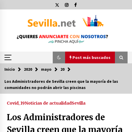
Saltar
al
contenido
Post más buscados
Inicio
2020
mayo
20
Post más buscados
Los Administradores de Sevilla creen que la mayoría de las
comunidades no podrán abrir las piscinas
Operación Policial y Detenciones Tras Pelea
entre Ultras del Sevilla FC y Osasuna
11 de diciembre de 2023
Covid_19
Noticias de actualidad
Sevilla
Los Administradores de
Por qué el lanzamiento de hachas es tan
divertido (y cada vez más popular)
Sevilla creen que la mayoría
10 de noviembre de 2022