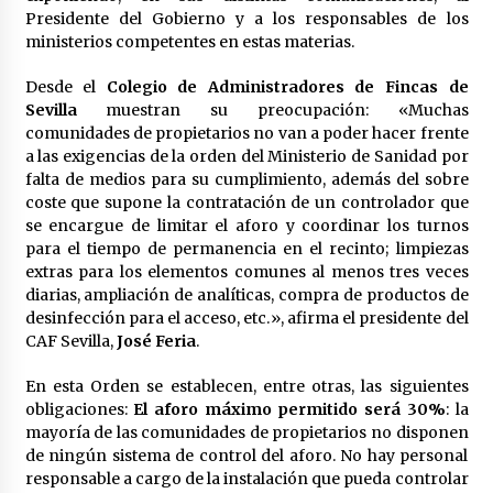
en la Feria de Abril
Presidente del Gobierno y a los responsables de los
7 de mayo de 2022
ministerios competentes en estas materias.
Los farolillos de la Feria de Sevilla se
Desde el
Colegio de Administradores de Fincas de
repondrán cuando desaparezca el riesgo de
lluvia
Sevilla
muestran su preocupación: «Muchas
4 de mayo de 2022
comunidades de propietarios no van a poder hacer frente
a las exigencias de la orden del Ministerio de Sanidad por
Muere el cardenal Carlos Amigo Vallejo
falta de medios para su cumplimiento, además del sobre
27 de abril de 2022
coste que supone la contratación de un controlador que
se encargue de limitar el aforo y coordinar los turnos
para el tiempo de permanencia en el recinto; limpiezas
extras para los elementos comunes al menos tres veces
Todos los cortes de tráfico por la Feria de
diarias, ampliación de analíticas, compra de productos de
Sevilla 2022: del jueves 28 de abril al 8 de mayo
desinfección para el acceso, etc.», afirma el presidente del
26 de abril de 2022
CAF Sevilla,
José Feria
.
El cultivo casero de marihuana deja sin luz dos
En esta Orden se establecen, entre otras, las siguientes
meses a 256 familias en Sevilla
obligaciones:
El aforo máximo permitido será 30%
: la
22 de abril de 2022
mayoría de las comunidades de propietarios no disponen
de ningún sistema de control del aforo. No hay personal
La Feria de Abril de Sevilla será un 25% más
responsable a cargo de la instalación que pueda controlar