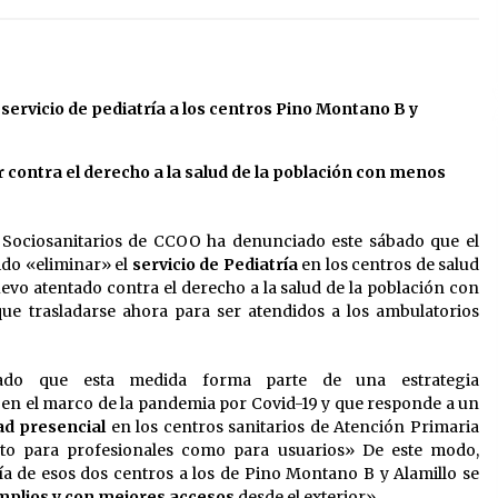
13 de mayo de 2022
?
Los farolillos de la Feria de Sevilla
se repondrán cuando desaparezca
el riesgo de lluvia
el servicio de pediatría a los centros Pino Montano B y
4 de mayo de 2022
contra el derecho a la salud de la población con menos
El cultivo casero de marihuana deja
sin luz dos meses a 256 familias en
Sevilla
22 de abril de 2022
s Sociosanitarios de CCOO ha denunciado este sábado que el
dido «eliminar» el
servicio de Pediatría
en los centros de salud
vo atentado contra el derecho a la salud de la población con
 trasladarse ahora para ser atendidos a los ambulatorios
licado que esta medida forma parte de una estrategia
a en el marco de la pandemia por Covid-19 y que responde a un
dad presencial
en los centros sanitarios de Atención Primaria
to para profesionales como para usuarios» De este modo,
ría de esos dos centros a los de Pino Montano B y Alamillo se
plios y con mejores accesos
desde el exterior».