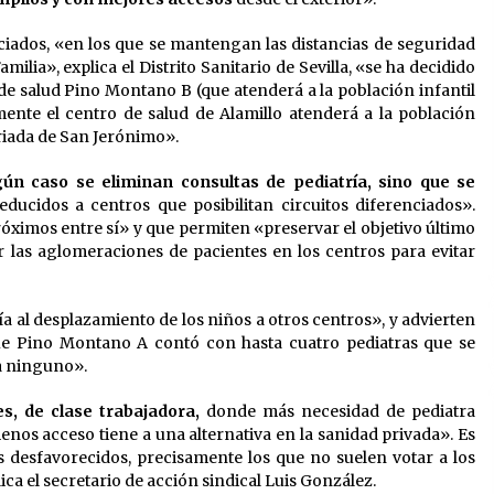
nciados, «en los que se mantengan las distancias de seguridad
ilia», explica el Distrito Sanitario de Sevilla, «se ha decidido
 de salud Pino Montano B (que atenderá a la población infantil
ente el centro de salud de Alamillo atenderá a la población
rriada de San Jerónimo».
ún caso se eliminan consultas de pediatría, sino que se
ducidos a centros que posibilitan circuitos diferenciados».
róximos entre sí» y que permiten «preservar el objetivo último
r las aglomeraciones de pacientes en los centros para evitar
a al desplazamiento de los niños a otros centros», y advierten
que Pino Montano A contó con hasta cuatro pediatras que se
a ninguno».
es, de clase trabajadora,
donde más necesidad de pediatra
enos acceso tiene a una alternativa en la sanidad privada». Es
s desfavorecidos, precisamente los que no suelen votar a los
ca el secretario de acción sindical Luis González.