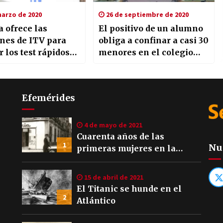
arzo de 2020
26 de septiembre de 2020
a ofrece las
El positivo de un alumno
ones de ITV para
obliga a confinar a casi 30
r los test rápidos
menores en el colegio
ronavirus
Portaceli de Sevilla
Efemérides
4 de mayo de 2021
Cuarenta años de las
1
Nu
primeras mujeres en la
Policía Local de Sevilla
15 de abril de 2021
El Titanic se hunde en el
2
Atlántico