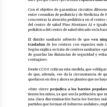
Con el objetivo de garantizar circuitos difere
entre consultas de pediatría y de Medicina de Fam
concentrar la atención pediátrica en el centro
del centro de salud Pino Montano A) e igualm
pediátrica del centro de salud ubicado en la ba
El distrito sanitario advierte de que
«en ning
trasladan
de los centros con espacios más re
Según explica se trata de centros sanitarios «p
de guardar las distancias de seguridad y evita
contagios».
Desde CCOO critican esta medida, que «obligarí
de que, además, «se da la circunstancia de 
quedaron en dos y ahora se plantea que no hay
«Este cierre
perjudica a los barrios popular
tienen los niños, ya que son la población que m
una clara discriminación hacia los barrios má
partidos que forman el Gobierno andaluz», expli