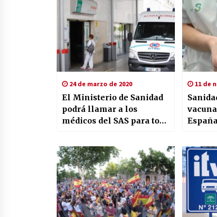
24 de marzo de 2020
11 de 
El Ministerio de Sanidad
Sanidad
podrá llamar a los
vacunas
médicos del SAS para todo
España
el territorio nacional
llegará
o princ