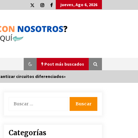
jueves, Ago 6, 2026
Post más buscados
antizar circuitos diferenciados»
Plaga de pulgas en el festival
Buscar:
Interestelar de Sevilla: «Pensé que
tenía el virus del mono»
24 de mayo de 2022
La Cartuja Pickman esquiva su
Categorías
liquidación al no tener que pagar
seis millones de euros a la