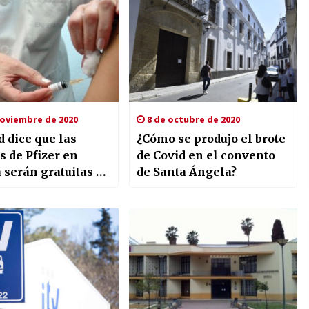
noviembre de 2020
8 de octubre de 2020
 dice que las
¿Cómo se produjo el brote
 de Pfizer en
de Covid en el convento
 serán gratuitas y
de Santa Ángela?
n a finales de año
ipios de 2021