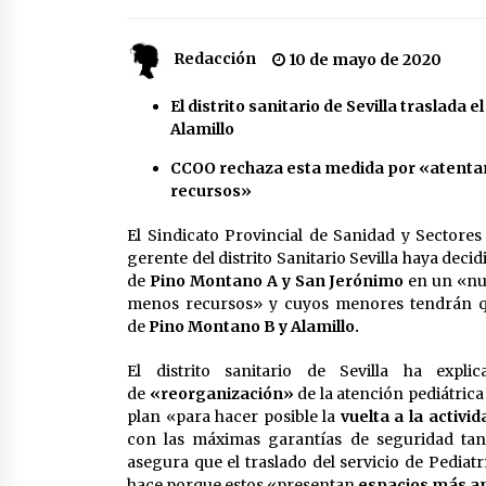
partido
17 de mayo de 2022
Redacción
10 de mayo de 2020
¿Un «insulto» al traje de flamenca
Semidesnudos, trasparencias y
batas de cola en la Feria de Abril
El distrito sanitario de Sevilla traslada 
7 de mayo de 2022
Alamillo
CCOO rechaza esta medida por «atentar 
Todos los cortes de tráfico por la
Feria de Sevilla 2022: del jueves 28
recursos»
de abril al 8 de mayo
26 de abril de 2022
El Sindicato Provincial de Sanidad y Sectore
gerente del distrito Sanitario Sevilla haya deci
de
Pino Montano A y San Jerónimo
en un «nue
menos recursos» y cuyos menores tendrán que
de
Pino Montano B y Alamillo.
El distrito sanitario de Sevilla ha exp
de
«reorganización»
de la atención pediátric
plan «para hacer posible la
vuelta a la activi
con las máximas garantías de seguridad tan
asegura que el traslado del servicio de Pediat
hace porque estos «presentan
espacios más am