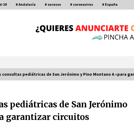
d-19
# Andalucía
# sucesos
# coronavirus
# España
as consultas pediátricas de San Jerónimo y Pino Montano A «para gar
Por qué el lanzamiento de hachas es
tan divertido (y cada vez más
tas pediátricas de San Jerónimo
popular)
10 de noviembre de 2022
 garantizar circuitos
a
Leyendas del Betis y del Sevilla
vuelven al terreno de juego en un
derbi a beneficio de Down Sevilla