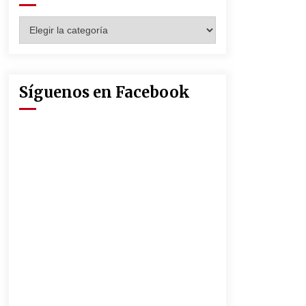
Seguridad Social
13 de mayo de 2022
Categorías
Muere el cardenal Carlos Amigo
Vallejo
27 de abril de 2022
Síguenos en Facebook
La Feria de Abril de Sevilla será un
25% más cara por la crisis mundial
18 de abril de 2022