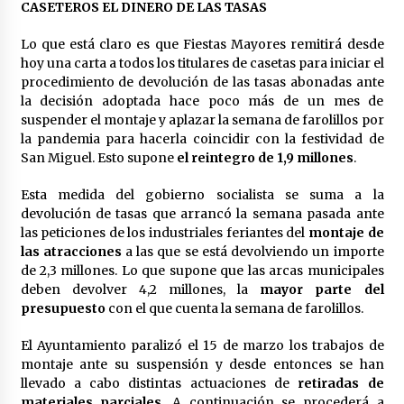
cara por la crisis mundial
CASETEROS EL DINERO DE LAS TASAS
18 de abril de 2022
Lo que está claro es que Fiestas Mayores remitirá desde
hoy una carta a todos los titulares de casetas para iniciar el
procedimiento de devolución de las tasas abonadas ante
la decisión adoptada hace poco más de un mes de
suspender el montaje y aplazar la semana de farolillos por
la pandemia para hacerla coincidir con la festividad de
San Miguel. Esto supone
el reintegro de 1,9 millones
.
Esta medida del gobierno socialista se suma a la
devolución de tasas que arrancó la semana pasada ante
las peticiones de los industriales feriantes del
montaje de
las atracciones
a las que se está devolviendo un importe
de 2,3 millones. Lo que supone que las arcas municipales
deben devolver 4,2 millones, la
mayor parte del
presupuesto
con el que cuenta la semana de farolillos.
El Ayuntamiento paralizó el 15 de marzo los trabajos de
montaje ante su suspensión y desde entonces se han
llevado a cabo distintas actuaciones de
retiradas de
materiales parciales
. A continuación se procederá a