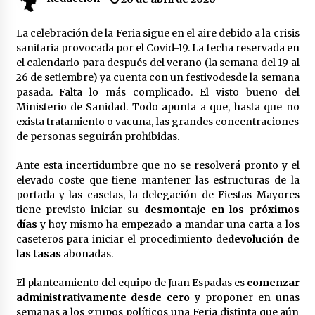
Plaga de pulgas en el festival Interestelar de
La celebración de la Feria sigue en el aire debido a la crisis
Sevilla: «Pensé que tenía el virus del mono»
sanitaria provocada por el Covid-19. La fecha reservada en
24 de mayo de 2022
el calendario para después del verano (la semana del 19 al
26 de setiembre) ya cuenta con un festivodesde la semana
pasada. Falta lo más complicado. El visto bueno del
Final de la Europa League en Sevilla | Más de
5.500 efectivos se encargarán de la seguridad
Ministerio de Sanidad. Todo apunta a que, hasta que no
del partido
exista tratamiento o vacuna, las grandes concentraciones
17 de mayo de 2022
de personas seguirán prohibidas.
Leyendas del Betis y del Sevilla vuelven al
Ante esta incertidumbre que no se resolverá pronto y el
terreno de juego en un derbi a beneficio de
elevado coste que tiene mantener las estructuras de la
Down Sevilla
portada y las casetas, la delegación de Fiestas Mayores
13 de mayo de 2022
tiene previsto iniciar su
desmontaje en los próximos
días
y hoy mismo ha empezado a mandar una carta a los
La Cartuja Pickman esquiva su liquidación al
caseteros para iniciar el procedimiento de
no tener que pagar seis millones de euros a la
devolución de
Seguridad Social
las tasas
abonadas.
13 de mayo de 2022
El planteamiento del equipo de Juan Espadas es
comenzar
¿Un «insulto» al traje de flamenca?
administrativamente desde cero
y proponer en unas
Semidesnudos, trasparencias y batas de cola
semanas a los grupos políticos una Feria distinta que aún