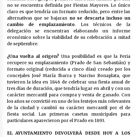
en la Feria de Abril
no se encuentra definida por Fiestas Mayores. Lo único
7 de mayo de 2022
claro es que tendría un formato reducido, pero entre las
alternativas que se bajaran
no se descarta incluso un
Los farolillos de la Feria de Sevilla se
cambio de emplazamiento
. Los técnicos de la
repondrán cuando desaparezca el riesgo de
lluvia
delegación se encuentran elaborando un informe
4 de mayo de 2022
económico sobre la viabilidad de su celebración a mitad
de septiembre.
Muere el cardenal Carlos Amigo Vallejo
27 de abril de 2022
¿Una vuelta al origen?
Una posibilidad es que la Feria
recupere su emplazamiento (Prado de San Sebastián) y
formato original (reducida a cinco días) creado por los
concejales José María Ibarra y Narciso Bonaplata, que
Todos los cortes de tráfico por la Feria de
tuvieron la idea en 1846 de celebrar una fiesta anual de
Sevilla 2022: del jueves 28 de abril al 8 de mayo
tres días de duración, que tendría lugar en abril y con un
26 de abril de 2022
carácter mercantil para compra y venta de ganado. Con
los años se convirtió en uno de los festejos más relevantes
El cultivo casero de marihuana deja sin luz dos
de la ciudad y cambió su carácter mercantil por el de
meses a 256 familias en Sevilla
fiesta social. Las primeras casetas municipales para
22 de abril de 2022
particulares aparecieron por el Prado en 1893.
La Feria de Abril de Sevilla será un 25% más
EL AYUNTAMIENTO DEVOLVERÁ DESDE HOY A LOS