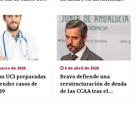
venes
en Huelva
arzo de 2020
6 de abril de 2020
as UCI preparadas
Bravo defiende una
tender casos de
reestructuración de deuda
19
de las CCAA tras el
coronavirus