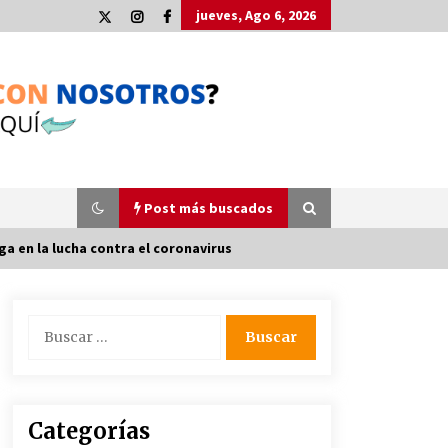
jueves, Ago 6, 2026
Post más buscados
ga en la lucha contra el coronavirus
Plaga de pulgas en el festival
Buscar:
Interestelar de Sevilla: «Pensé que
tenía el virus del mono»
24 de mayo de 2022
La Cartuja Pickman esquiva su
Categorías
liquidación al no tener que pagar
seis millones de euros a la