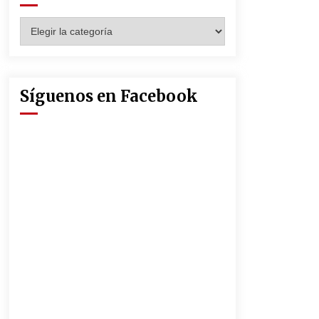
Seguridad Social
13 de mayo de 2022
Categorías
Muere el cardenal Carlos Amigo
Vallejo
27 de abril de 2022
Síguenos en Facebook
La Feria de Abril de Sevilla será un
25% más cara por la crisis mundial
18 de abril de 2022