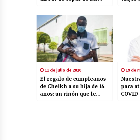
Setas en Sevilla
los jó
11 de julio de 2020
19 de m
El regalo de cumpleaños
Nuestr
de Cheikh a su hija de 14
para a
años: un riñón que le
COVID-
devolvió la vida y la
sonrisa