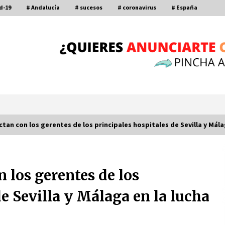
d-19
# Andalucía
# sucesos
# coronavirus
# España
tan con los gerentes de los principales hospitales de Sevilla y Mála
Por qué el lanzamiento de hachas es
tan divertido (y cada vez más
 los gerentes de los
popular)
10 de noviembre de 2022
de Sevilla y Málaga en la lucha
a
Leyendas del Betis y del Sevilla
vuelven al terreno de juego en un
derbi a beneficio de Down Sevilla