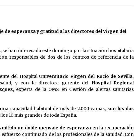
13 de mayo de 2022
?
Los farolillos de la Feria de Sevilla
se repondrán cuando desaparezca
el riesgo de lluvia
e de esperanza y gratitud a los directores del Virgen del
4 de mayo de 2022
El cultivo casero de marihuana deja
a
, se han interesado este domingo por la situación hospitalaria
sin luz dos meses a 256 familias en
con responsables de dos de los centros de referencia de la
Sevilla
22 de abril de 2022
ente del Hospital
Universitario Virgen del Rocío de Sevilla,
nsalud, y con la directora gerente del
Hospital Regional
zquez,
experta de la OMS en Gestión de alertas sanitarias
una capacidad habitual de más de 2.000 camas
; son los dos
e los 10 más grandes de toda España.
nsmitido un doble mensaje de esperanza
en la recuperación
l esfuerzo continuado de los profesionales de la sanidad. Con