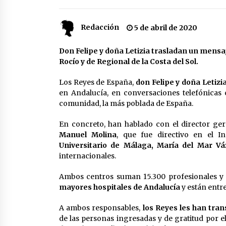
partido
17 de mayo de 2022
Redacción
5 de abril de 2020
¿Un «insulto» al traje de flamenca
Semidesnudos, trasparencias y
batas de cola en la Feria de Abril
Don Felipe y doña Letizia trasladan un mensaj
7 de mayo de 2022
Rocío y de Regional de la Costa del Sol.
Todos los cortes de tráfico por la
Los Reyes de España,
don Felipe y doña Letizi
Feria de Sevilla 2022: del jueves 28
en Andalucía, en conversaciones telefónicas 
de abril al 8 de mayo
comunidad, la más poblada de España.
26 de abril de 2022
En concreto, han hablado con el director ger
Manuel Molina
, que fue directivo en el I
Universitario de Málaga, María del Mar Vá
internacionales.
Ambos centros suman 15.300 profesionales y 
mayores hospitales de Andalucía
y están entr
A ambos responsables,
los Reyes les han tra
de las personas ingresadas y de gratitud por e