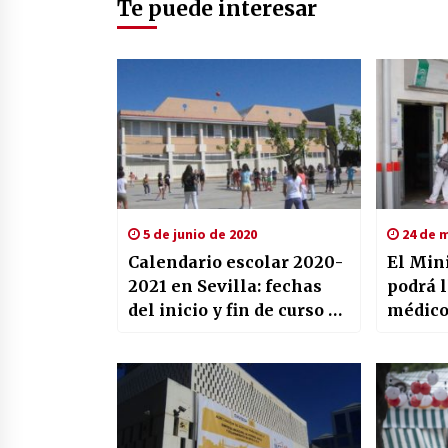
Te puede interesar
5 de junio de 2020
24 de m
Calendario escolar 2020-
El Mini
2021 en Sevilla: fechas
podrá l
del inicio y fin de curso y
médico
festivos
el terr