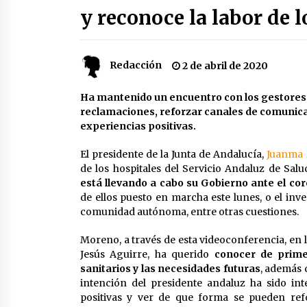
y reconoce la labor de l
partido
17 de mayo de 2022
¿Un «insulto» al traje de flamenca
Semidesnudos, trasparencias y
Redacción
batas de cola en la Feria de Abril
2 de abril de 2020
7 de mayo de 2022
Ha mantenido un encuentro con los gestores
Todos los cortes de tráfico por la
reclamaciones, reforzar canales de comunica
Feria de Sevilla 2022: del jueves 28
experiencias positivas.
de abril al 8 de mayo
26 de abril de 2022
El presidente de la Junta de Andalucía,
Juanma
de los hospitales del Servicio Andaluz de Sal
está llevando a cabo su Gobierno ante el cor
de ellos puesto en marcha este lunes, o el inv
comunidad autónoma, entre otras cuestiones.
Moreno, a través de esta videoconferencia, en l
Jesús Aguirre, ha querido
conocer de prime
sanitarios y las necesidades futuras
, además 
intención del presidente andaluz ha sido int
positivas y ver de que forma se pueden refo