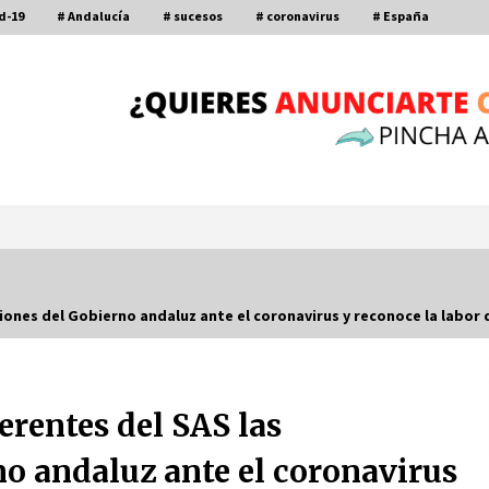
d-19
# Andalucía
# sucesos
# coronavirus
# España
iones del Gobierno andaluz ante el coronavirus y reconoce la labor d
Por qué el lanzamiento de hachas es
tan divertido (y cada vez más
popular)
10 de noviembre de 2022
erentes del SAS las
a
Leyendas del Betis y del Sevilla
no andaluz ante el coronavirus
vuelven al terreno de juego en un
derbi a beneficio de Down Sevilla