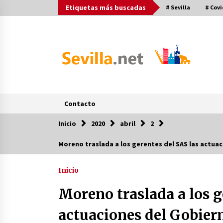
Saltar
Etiquetas más buscadas
# Sevilla
# Covi
al
contenido
Contacto
Inicio
2020
abril
2
Post más buscados
Moreno traslada a los gerentes del SAS las actuac
Operación Policial y Detenciones
Tras Pelea entre Ultras del Sevilla
Inicio
FC y Osasuna
11 de diciembre de 2023
Moreno traslada a los g
Final de la Europa League en Sevill
actuaciones del Gobier
| Más de 5.500 efectivos se
encargarán de la seguridad del