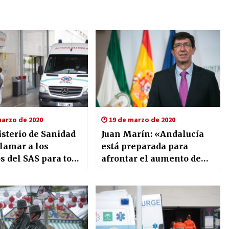
arzo de 2020
19 de marzo de 2020
sterio de Sanidad
Juan Marín: «Andalucía
lamar a los
está preparada para
s del SAS para todo
afrontar el aumento de
itorio nacional
contagios por
coronavirus»