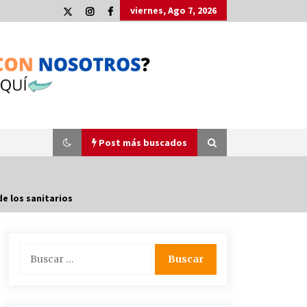
viernes, Ago 7, 2026
Post más buscados
e los sanitarios
Plaga de pulgas en el festival
Interestelar de Sevilla: «Pensé que
tenía el virus del mono»
Buscar:
24 de mayo de 2022
La Cartuja Pickman esquiva su
liquidación al no tener que pagar
seis millones de euros a la