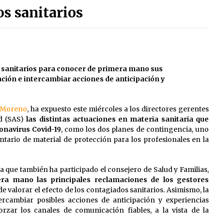
os sanitarios
13 de mayo de 2022
?
Los farolillos de la Feria de Sevilla
se repondrán cuando desaparezca
el riesgo de lluvia
4 de mayo de 2022
 sanitarios para conocer de primera mano sus
El cultivo casero de marihuana deja
ción e intercambiar acciones de anticipación y
sin luz dos meses a 256 familias en
Sevilla
22 de abril de 2022
 Moreno
, ha expuesto este miércoles a los directores gerentes
ud (SAS)
las distintas actuaciones en materia sanitaria que
onavirus Covid-19
, como los dos planes de contingencia, uno
entario de material de protección para los profesionales en la
a que también ha participado el consejero de Salud y Familias,
ra mano las principales reclamaciones de los gestores
de valorar el efecto de los contagiados sanitarios. Asimismo, la
ercambiar posibles acciones de anticipación y experiencias
rzar los canales de comunicación fiables, a la vista de la