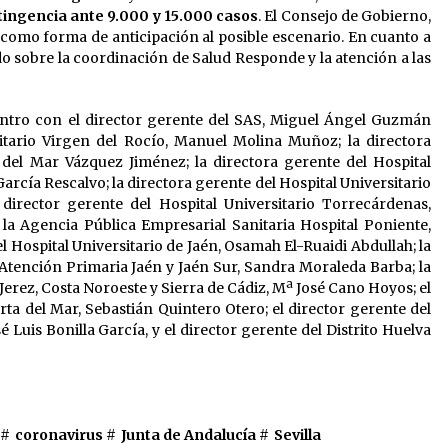
tingencia ante 9.000 y 15.000 casos
. El Consejo de Gobierno,
s como forma de anticipación al posible escenario. En cuanto a
do sobre la coordinación de Salud Responde y la atención a las
ntro con el director gerente del SAS, Miguel Ángel Guzmán
sitario Virgen del Rocío, Manuel Molina Muñoz; la directora
del Mar Vázquez Jiménez; la directora gerente del Hospital
arcía Rescalvo; la directora gerente del Hospital Universitario
 director gerente del Hospital Universitario Torrecárdenas,
 la Agencia Pública Empresarial Sanitaria Hospital Poniente,
l Hospital Universitario de Jaén, Osamah El-Ruaidi Abdullah; la
e Atención Primaria Jaén y Jaén Sur, Sandra Moraleda Barba; la
Jerez, Costa Noroeste y Sierra de Cádiz, Mª José Cano Hoyos; el
rta del Mar, Sebastián Quintero Otero; el director gerente del
 Luis Bonilla García, y el director gerente del Distrito Huelva
 #
coronavirus
#
Junta de Andalucía
#
Sevilla