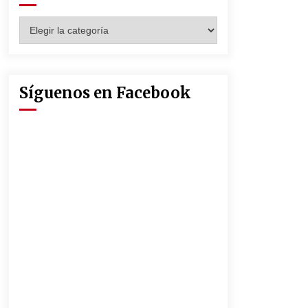
Seguridad Social
13 de mayo de 2022
Categorías
Muere el cardenal Carlos Amigo
Vallejo
27 de abril de 2022
Síguenos en Facebook
La Feria de Abril de Sevilla será un
25% más cara por la crisis mundial
18 de abril de 2022