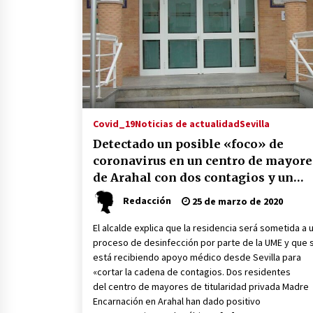
partido
17 de mayo de 2022
¿Un «insulto» al traje de flamenca
Semidesnudos, trasparencias y
batas de cola en la Feria de Abril
7 de mayo de 2022
Todos los cortes de tráfico por la
Feria de Sevilla 2022: del jueves 28
Covid_19
Noticias de actualidad
Sevilla
de abril al 8 de mayo
Detectado un posible «foco» de
26 de abril de 2022
coronavirus en un centro de mayore
de Arahal con dos contagios y un
«posible» tercer caso
Redacción
25 de marzo de 2020
El alcalde explica que la residencia será sometida a 
proceso de desinfección por parte de la UME y que 
está recibiendo apoyo médico desde Sevilla para
«cortar la cadena de contagios. Dos residentes
del centro de mayores de titularidad privada Madre
Encarnación en Arahal han dado positivo