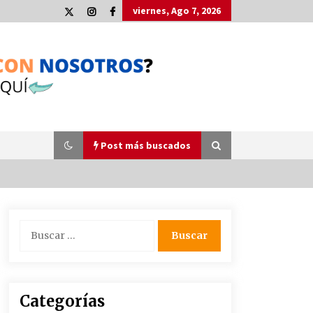
viernes, Ago 7, 2026
Post más buscados
Plaga de pulgas en el festival
Buscar:
Interestelar de Sevilla: «Pensé que
tenía el virus del mono»
24 de mayo de 2022
La Cartuja Pickman esquiva su
Categorías
liquidación al no tener que pagar
seis millones de euros a la