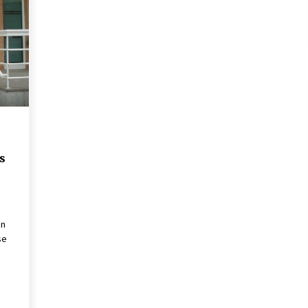
13 de mayo de 2022
?
Los farolillos de la Feria de Sevilla
se repondrán cuando desaparezca
el riesgo de lluvia
4 de mayo de 2022
El cultivo casero de marihuana deja
sin luz dos meses a 256 familias en
Sevilla
22 de abril de 2022
s
un
se