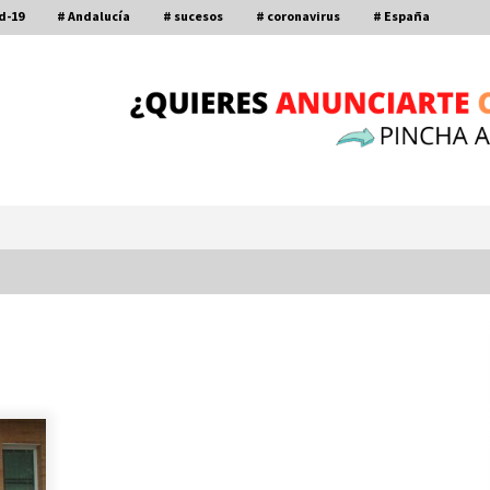
d-19
# Andalucía
# sucesos
# coronavirus
# España
Por qué el lanzamiento de hachas es
tan divertido (y cada vez más
popular)
10 de noviembre de 2022
a
Leyendas del Betis y del Sevilla
vuelven al terreno de juego en un
derbi a beneficio de Down Sevilla