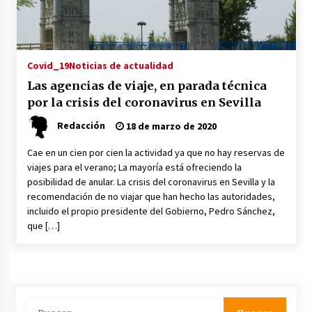
Plaga de pulgas en el festival Interestelar de
Sevilla: «Pensé que tenía el virus del mono»
24 de mayo de 2022
Covid_19
Noticias de actualidad
Las agencias de viaje, en parada técnica
Final de la Europa League en Sevilla | Más de
por la crisis del coronavirus en Sevilla
5.500 efectivos se encargarán de la seguridad
del partido
Redacción
18 de marzo de 2020
17 de mayo de 2022
Cae en un cien por cien la actividad ya que no hay reservas de
Leyendas del Betis y del Sevilla vuelven al
viajes para el verano; La mayoría está ofreciendo la
terreno de juego en un derbi a beneficio de
Down Sevilla
posibilidad de anular. La crisis del coronavirus en Sevilla y la
recomendación de no viajar que han hecho las autoridades,
13 de mayo de 2022
incluido el propio presidente del Gobierno, Pedro Sánchez,
que […]
La Cartuja Pickman esquiva su liquidación al
no tener que pagar seis millones de euros a la
Seguridad Social
13 de mayo de 2022
¿Un «insulto» al traje de flamenca?
Semidesnudos, trasparencias y batas de cola
Buscar: