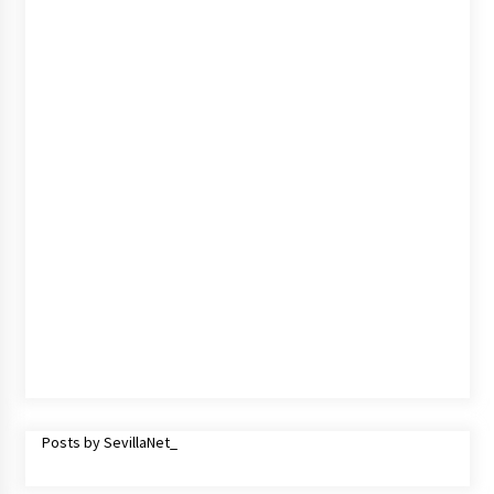
cara por la crisis mundial
18 de abril de 2022
Posts by SevillaNet_