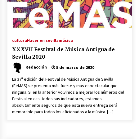
en la Feria de Abril
7 de mayo de 2022
Los farolillos de la Feria de Sevilla se
repondrán cuando desaparezca el riesgo de
lluvia
4 de mayo de 2022
cultura
Hacer en sevilla
música
XXXVII Festival de Música Antigua de
Muere el cardenal Carlos Amigo Vallejo
Sevilla 2020
27 de abril de 2022
Redacción
5 de marzo de 2020
Todos los cortes de tráfico por la Feria de
La 37ª edición del Festival de Música Antigua de Sevilla
Sevilla 2022: del jueves 28 de abril al 8 de mayo
(FeMÀS) se presenta más fuerte y más espectacular que
26 de abril de 2022
ninguna. Si en la anterior volvimos a mejorar los números del
Festival en casi todos sus indicadores, estamos
absolutamente seguros de que esta nueva entrega será
El cultivo casero de marihuana deja sin luz dos
meses a 256 familias en Sevilla
memorable para todos los aficionados a la música. […]
22 de abril de 2022
La Feria de Abril de Sevilla será un 25% más