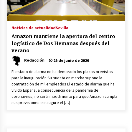
Plaga de pulgas en el festival Interestelar de
Sevilla: «Pensé que tenía el virus del mono»
24 de mayo de 2022
Noticias de actualidad
Sevilla
Amazon mantiene la apertura del centro
Final de la Europa League en Sevilla | Más de
logístico de Dos Hemanas después del
5.500 efectivos se encargarán de la seguridad
del partido
verano
17 de mayo de 2022
Redacción
25 de junio de 2020
Leyendas del Betis y del Sevilla vuelven al
El estado de alarma no ha demorado los plazos previstos
terreno de juego en un derbi a beneficio de
Down Sevilla
para la inauguración Su puesta en marcha supone la
13 de mayo de 2022
contratación de mil empleados El estado de alarma que ha
vivido España, a consecuencia de la pandemia de
La Cartuja Pickman esquiva su liquidación al
coronavirus, no será impedimento para que Amazon cumpla
no tener que pagar seis millones de euros a la
sus previsiones e inaugure el […]
Seguridad Social
13 de mayo de 2022
¿Un «insulto» al traje de flamenca?
Semidesnudos, trasparencias y batas de cola