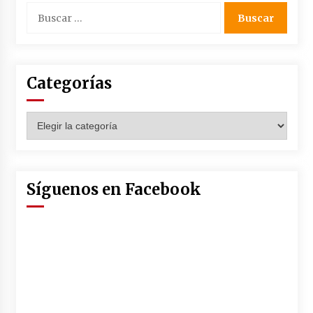
en la Feria de Abril
Buscar:
7 de mayo de 2022
Los farolillos de la Feria de Sevilla se
repondrán cuando desaparezca el riesgo de
lluvia
Categorías
4 de mayo de 2022
Muere el cardenal Carlos Amigo Vallejo
Categorías
27 de abril de 2022
Todos los cortes de tráfico por la Feria de
Síguenos en Facebook
Sevilla 2022: del jueves 28 de abril al 8 de mayo
26 de abril de 2022
El cultivo casero de marihuana deja sin luz dos
meses a 256 familias en Sevilla
22 de abril de 2022
La Feria de Abril de Sevilla será un 25% más