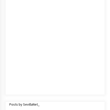
cara por la crisis mundial
18 de abril de 2022
Posts by SevillaNet_