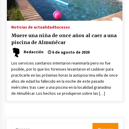
Plaga de pulgas en el festival Interestelar de
Sevilla: «Pensé que tenía el virus del mono»
24 de mayo de 2022
Noticias de actualidad
Sucesos
Muere una niña de once años al caer a una
Final de la Europa League en Sevilla | Más de
piscina de Almuñécar
5.500 efectivos se encargarán de la seguridad
del partido
Redacción
6 de agosto de 2020
17 de mayo de 2022
Los servicios sanitarios intentaron reanimarla pero no fue
Leyendas del Betis y del Sevilla vuelven al
posible, por lo que los forenses levantaron el cadáver para
terreno de juego en un derbi a beneficio de
Down Sevilla
practicarle en las próximas horas la autopsia Una niña de once
años de edad ha fallecido en la noche de este pasado
13 de mayo de 2022
miércoles tras caer a una piscina en la localidad granadina
de Almuñécar. Los hechos se produjeron sobre las […]
La Cartuja Pickman esquiva su liquidación al
no tener que pagar seis millones de euros a la
Seguridad Social
13 de mayo de 2022
¿Un «insulto» al traje de flamenca?
Semidesnudos, trasparencias y batas de cola
Buscar: