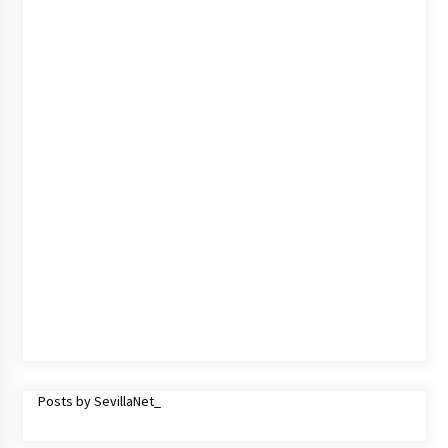
cara por la crisis mundial
18 de abril de 2022
Posts by SevillaNet_