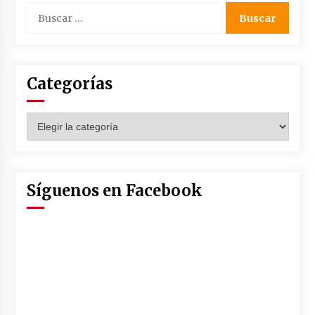
en la Feria de Abril
Buscar:
7 de mayo de 2022
Los farolillos de la Feria de Sevilla se
repondrán cuando desaparezca el riesgo de
lluvia
Categorías
4 de mayo de 2022
Muere el cardenal Carlos Amigo Vallejo
Categorías
27 de abril de 2022
Todos los cortes de tráfico por la Feria de
Síguenos en Facebook
Sevilla 2022: del jueves 28 de abril al 8 de mayo
26 de abril de 2022
El cultivo casero de marihuana deja sin luz dos
meses a 256 familias en Sevilla
22 de abril de 2022
La Feria de Abril de Sevilla será un 25% más