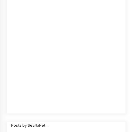
cara por la crisis mundial
18 de abril de 2022
Posts by SevillaNet_