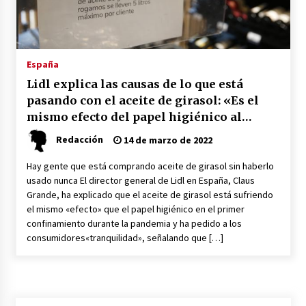
Plaga de pulgas en el festival Interestelar de
Sevilla: «Pensé que tenía el virus del mono»
24 de mayo de 2022
España
Lidl explica las causas de lo que está
Final de la Europa League en Sevilla | Más de
pasando con el aceite de girasol: «Es el
5.500 efectivos se encargarán de la seguridad
del partido
mismo efecto del papel higiénico al
17 de mayo de 2022
inicio de la pandemia»
Redacción
14 de marzo de 2022
Leyendas del Betis y del Sevilla vuelven al
Hay gente que está comprando aceite de girasol sin haberlo
terreno de juego en un derbi a beneficio de
Down Sevilla
usado nunca El director general de Lidl en España, Claus
13 de mayo de 2022
Grande, ha explicado que el aceite de girasol está sufriendo
el mismo «efecto» que el papel higiénico en el primer
La Cartuja Pickman esquiva su liquidación al
confinamiento durante la pandemia y ha pedido a los
no tener que pagar seis millones de euros a la
consumidores«tranquilidad», señalando que […]
Seguridad Social
13 de mayo de 2022
¿Un «insulto» al traje de flamenca?
Semidesnudos, trasparencias y batas de cola