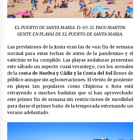
en la Feria de Abril
7 de mayo de 2022
Los farolillos de la Feria de Sevilla se
repondrán cuando desaparezca el riesgo de
EL PUERTO DE SANTA MARIA. 15-05-21. PACO MARTIN.
lluvia
GENTE EN PLAYAS DE EL PUERTO DE SANTA MARIA.
4 de mayo de 2022
Las previsiones de la Junta eran las de «un fin de semana
Muere el cardenal Carlos Amigo Vallejo
normal para estas fechas de antes de la pandemia» y el
27 de abril de 2022
vaticinio se ha cumplido. Las playas andaluzas presentan
este sábado un aspecto cuasi veraniego, con los arenales
de la
costa de Huelva y Cádiz y la Costa del Sol
llenos de
Todos los cortes de tráfico por la Feria de
público aunque sin aglomeraciones. El viento de poniente
Sevilla 2022: del jueves 28 de abril al 8 de mayo
en playas tan populares como Chipiona o Rota está
26 de abril de 2022
retrayendo a muchos bañistas que sí han aprovechado
este primer fin de semana sin restricciones de movilidad
para darse el primer baño de la temporada estrenando un
El cultivo casero de marihuana deja sin luz dos
meses a 256 familias en Sevilla
verano adelantado.
22 de abril de 2022
La Feria de Abril de Sevilla será un 25% más