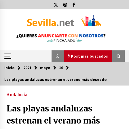
Saltar
al
contenido
Post más buscados
Inicio
2021
mayo
16
Post más buscados
Las playas andaluzas estrenan el verano más deseado
Operación Policial y Detenciones Tras Pelea
entre Ultras del Sevilla FC y Osasuna
Andalucía
11 de diciembre de 2023
Las playas andaluzas
Por qué el lanzamiento de hachas es tan
estrenan el verano más
divertido (y cada vez más popular)
10 de noviembre de 2022