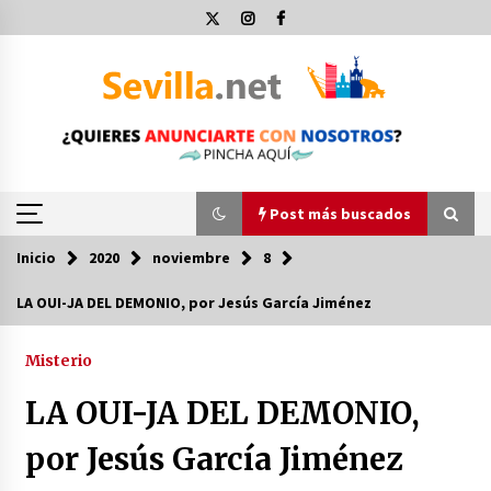
Saltar
al
contenido
Post más buscados
Inicio
2020
noviembre
8
Post más buscados
LA OUI-JA DEL DEMONIO, por Jesús García Jiménez
Operación Policial y Detenciones Tras Pelea
entre Ultras del Sevilla FC y Osasuna
Misterio
11 de diciembre de 2023
LA OUI-JA DEL DEMONIO,
Por qué el lanzamiento de hachas es tan
por Jesús García Jiménez
divertido (y cada vez más popular)
10 de noviembre de 2022