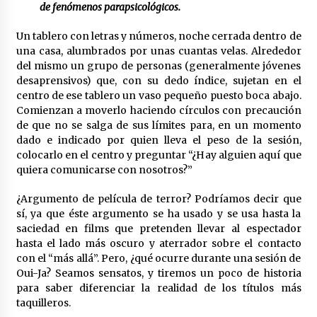
en la Feria de Abril
de fenómenos parapsicológicos.
7 de mayo de 2022
Un tablero con letras y números, noche cerrada dentro de
Los farolillos de la Feria de Sevilla se
una casa, alumbrados por unas cuantas velas. Alrededor
repondrán cuando desaparezca el riesgo de
del mismo un grupo de personas (generalmente jóvenes
lluvia
desaprensivos) que, con su dedo índice, sujetan en el
4 de mayo de 2022
centro de ese tablero un vaso pequeño puesto boca abajo.
Comienzan a moverlo haciendo círculos con precaución
Muere el cardenal Carlos Amigo Vallejo
de que no se salga de sus límites para, en un momento
27 de abril de 2022
dado e indicado por quien lleva el peso de la sesión,
colocarlo en el centro y preguntar “¿Hay alguien aquí que
quiera comunicarse con nosotros?”
Todos los cortes de tráfico por la Feria de
Sevilla 2022: del jueves 28 de abril al 8 de mayo
¿Argumento de película de terror? Podríamos decir que
26 de abril de 2022
sí, ya que éste argumento se ha usado y se usa hasta la
saciedad en films que pretenden llevar al espectador
El cultivo casero de marihuana deja sin luz dos
hasta el lado más oscuro y aterrador sobre el contacto
meses a 256 familias en Sevilla
con el “más allá”. Pero, ¿qué ocurre durante una sesión de
22 de abril de 2022
Oui-Ja? Seamos sensatos, y tiremos un poco de historia
para saber diferenciar la realidad de los títulos más
taquilleros.
La Feria de Abril de Sevilla será un 25% más