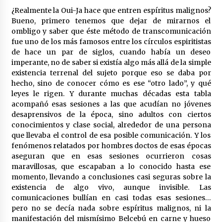
cara por la crisis mundial
¿Realmente la Oui-Ja hace que entren espíritus malignos?
18 de abril de 2022
Bueno, primero tenemos que dejar de mirarnos el
ombligo y saber que éste método de transcomunicación
fue uno de los más famosos entre los círculos espiritistas
de hace un par de siglos, cuando había un deseo
imperante, no de saber si existía algo más allá de la simple
existencia terrenal del sujeto porque eso se daba por
hecho, sino de conocer cómo es ese “otro lado”, y qué
leyes le rigen. Y durante muchas décadas esta tabla
acompañó esas sesiones a las que acudían no jóvenes
desaprensivos de la época, sino adultos con ciertos
conocimientos y clase social, alrededor de una persona
que llevaba el control de esa posible comunicación. Y los
fenómenos relatados por hombres doctos de esas épocas
aseguran que en esas sesiones ocurrieron cosas
maravillosas, que escapaban a lo conocido hasta ese
momento, llevando a conclusiones casi seguras sobre la
existencia de algo vivo, aunque invisible. Las
comunicaciones bullían en casi todas esas sesiones…
pero no se decía nada sobre espíritus malignos, ni la
manifestación del mismísimo Belcebú en carne y hueso