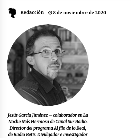
Redacción
8 de noviembre de 2020
Plaga de pulgas en el festival Interestelar de
Sevilla: «Pensé que tenía el virus del mono»
24 de mayo de 2022
Final de la Europa League en Sevilla | Más de
5.500 efectivos se encargarán de la seguridad
del partido
17 de mayo de 2022
Leyendas del Betis y del Sevilla vuelven al
terreno de juego en un derbi a beneficio de
Down Sevilla
13 de mayo de 2022
La Cartuja Pickman esquiva su liquidación al
no tener que pagar seis millones de euros a la
Seguridad Social
Jesús García Jiménez – colaborador en La
13 de mayo de 2022
Noche Más Hermosa de Canal Sur Radio.
Director del programa Al filo de lo Real,
¿Un «insulto» al traje de flamenca?
Semidesnudos, trasparencias y batas de cola
de Radio Betis. Divulgador e investigador