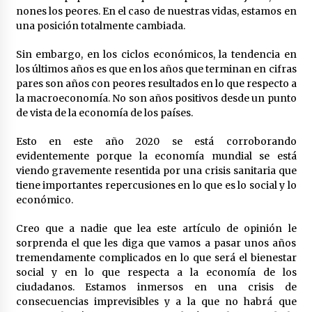
en la Feria de Abril
nones los peores. En el caso de nuestras vidas, estamos en
7 de mayo de 2022
una posición totalmente cambiada.
Los farolillos de la Feria de Sevilla se
Sin embargo, en los ciclos económicos, la tendencia en
repondrán cuando desaparezca el riesgo de
lluvia
los últimos años es que en los años que terminan en cifras
4 de mayo de 2022
pares son años con peores resultados en lo que respecto a
la macroeconomía. No son años positivos desde un punto
Muere el cardenal Carlos Amigo Vallejo
de vista de la economía de los países.
27 de abril de 2022
Esto en este año 2020 se está corroborando
evidentemente porque la economía mundial se está
viendo gravemente resentida por una crisis sanitaria que
Todos los cortes de tráfico por la Feria de
tiene importantes repercusiones en lo que es lo social y lo
Sevilla 2022: del jueves 28 de abril al 8 de mayo
económico.
26 de abril de 2022
Creo que a nadie que lea este artículo de opinión le
El cultivo casero de marihuana deja sin luz dos
sorprenda el que les diga que vamos a pasar unos años
meses a 256 familias en Sevilla
tremendamente complicados en lo que será el bienestar
22 de abril de 2022
social y en lo que respecta a la economía de los
ciudadanos. Estamos inmersos en una crisis de
consecuencias imprevisibles y a la que no habrá que
La Feria de Abril de Sevilla será un 25% más