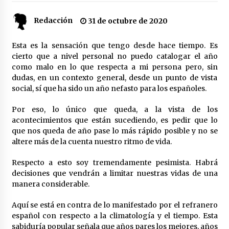
Redacción
31 de octubre de 2020
Plaga de pulgas en el festival Interestelar de
Sevilla: «Pensé que tenía el virus del mono»
24 de mayo de 2022
Esta es la sensación que tengo desde hace tiempo. Es
cierto que a nivel personal no puedo catalogar el año
como malo en lo que respecta a mi persona pero, sin
Final de la Europa League en Sevilla | Más de
5.500 efectivos se encargarán de la seguridad
dudas, en un contexto general, desde un punto de vista
del partido
social, sí que ha sido un año nefasto para los españoles.
17 de mayo de 2022
Por eso, lo único que queda, a la vista de los
Leyendas del Betis y del Sevilla vuelven al
acontecimientos que están sucediendo, es pedir que lo
terreno de juego en un derbi a beneficio de
que nos queda de año pase lo más rápido posible y no se
Down Sevilla
altere más de la cuenta nuestro ritmo de vida.
13 de mayo de 2022
Respecto a esto soy tremendamente pesimista. Habrá
La Cartuja Pickman esquiva su liquidación al
decisiones que vendrán a limitar nuestras vidas de una
no tener que pagar seis millones de euros a la
Seguridad Social
manera considerable.
13 de mayo de 2022
Aquí se está en contra de lo manifestado por el refranero
¿Un «insulto» al traje de flamenca?
español con respecto a la climatología y el tiempo. Esta
Semidesnudos, trasparencias y batas de cola
sabiduría popular señala que años pares los mejores, años