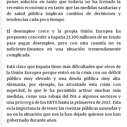
cara por la crisis mundial
poner solución en tanto que todavía no ha frenado la
18 de abril de 2022
recesión económica en tanto que las medidas sanitarias y
de salud pública implican cambios de decisiones y
tendencias cada poco tiempo.
El desempleo crece y la propia Unión Europea ha
propuesto conceder a España 21.300 millones de su fondo
para pagar desempleo, pero con esta cuantía no es
suficiente.Estamos en una situación tremendamente
complicada.
Está claro que España tiene más dificultades que otros de
la Unión Europea porque entró en la crisis con un déficit
público muy elevado y una deuda pública muy alta.
Alemania, por ejemplo, ha afrontado esta crisis con
superávit, lo que le ha permitido activar muchas más
medidas, como una rebaja del IVA a algunos sectores y
una prórroga de los ERTE hasta la primavera de 2021. Esta
es la importancia de tener las cuentas públicas saneadas y
no en la situación que nos la han dejado quienes nos han
gobernado durante años.