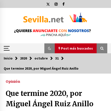
Saltar
al
contenido
Post más buscados
Inicio
2020
octubre
31
Post más buscados
Que termine 2020, por Miguel Ángel Ruiz Anillo
Operación Policial y Detenciones Tras Pelea
entre Ultras del Sevilla FC y Osasuna
Opinión
11 de diciembre de 2023
Que termine 2020, por
Por qué el lanzamiento de hachas es tan
Miguel Ángel Ruiz Anillo
divertido (y cada vez más popular)
10 de noviembre de 2022