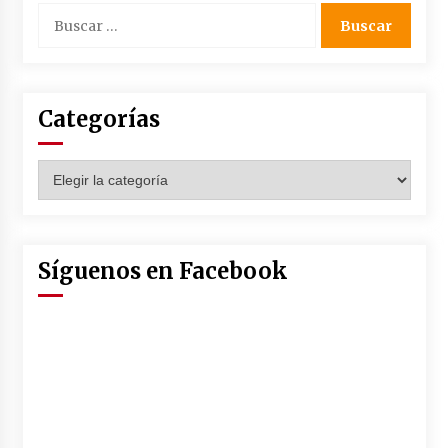
en la Feria de Abril
Buscar:
7 de mayo de 2022
Los farolillos de la Feria de Sevilla se
repondrán cuando desaparezca el riesgo de
lluvia
Categorías
4 de mayo de 2022
Muere el cardenal Carlos Amigo Vallejo
Categorías
27 de abril de 2022
Todos los cortes de tráfico por la Feria de
Síguenos en Facebook
Sevilla 2022: del jueves 28 de abril al 8 de mayo
26 de abril de 2022
El cultivo casero de marihuana deja sin luz dos
meses a 256 familias en Sevilla
22 de abril de 2022
La Feria de Abril de Sevilla será un 25% más