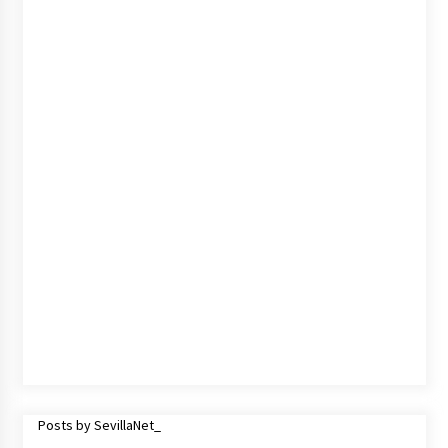
cara por la crisis mundial
18 de abril de 2022
Posts by SevillaNet_