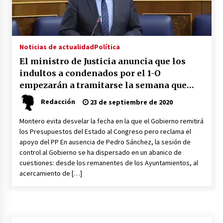
Plaga de pulgas en el festival Interestelar de
Sevilla: «Pensé que tenía el virus del mono»
24 de mayo de 2022
Noticias de actualidad
Política
El ministro de Justicia anuncia que los
Final de la Europa League en Sevilla | Más de
indultos a condenados por el 1-O
5.500 efectivos se encargarán de la seguridad
del partido
empezarán a tramitarse la semana que
17 de mayo de 2022
viene
Redacción
23 de septiembre de 2020
Leyendas del Betis y del Sevilla vuelven al
Montero evita desvelar la fecha en la que el Gobierno remitirá
terreno de juego en un derbi a beneficio de
Down Sevilla
los Presupuestos del Estado al Congreso pero reclama el
13 de mayo de 2022
apoyo del PP En ausencia de Pedro Sánchez, la sesión de
control al Gobierno se ha dispersado en un abanico de
La Cartuja Pickman esquiva su liquidación al
cuestiones: desde los remanentes de los Ayuntamientos, al
no tener que pagar seis millones de euros a la
acercamiento de […]
Seguridad Social
13 de mayo de 2022
¿Un «insulto» al traje de flamenca?
Semidesnudos, trasparencias y batas de cola