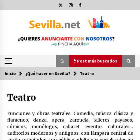
Saltar
al
contenido
Post más buscados
Inicio
¿Qué hacer en Sevilla?
Teatro
Post más buscados
Teatro
Operación Policial y Detenciones Tras Pelea
entre Ultras del Sevilla FC y Osasuna
11 de diciembre de 2023
Funciones y obras teatrales. Comedia, música clásica y
flamenco, danza, opera, zarzuela, talleres, payasos,
Por qué el lanzamiento de hachas es tan
cómicos, monólogos, cabaret, eventos culturales…
divertido (y cada vez más popular)
auditorios modernos y antiguos, con lámpara central de
10 de noviembre de 2022
araña, orientados a un público adulto o especializados en