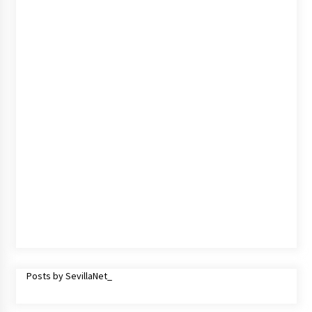
cara por la crisis mundial
18 de abril de 2022
Posts by SevillaNet_