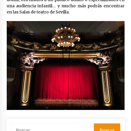
una audiencia infantil… y mucho más podrás encontrar
en las Salas de teatro de Sevilla.
Plaga de pulgas en el festival Interestelar de
Sevilla: «Pensé que tenía el virus del mono»
24 de mayo de 2022
Final de la Europa League en Sevilla | Más de
5.500 efectivos se encargarán de la seguridad
del partido
17 de mayo de 2022
Leyendas del Betis y del Sevilla vuelven al
terreno de juego en un derbi a beneficio de
Down Sevilla
13 de mayo de 2022
La Cartuja Pickman esquiva su liquidación al
no tener que pagar seis millones de euros a la
Seguridad Social
13 de mayo de 2022
¿Un «insulto» al traje de flamenca?
Buscar:
Semidesnudos, trasparencias y batas de cola