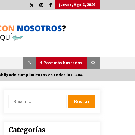
jueves, Ago 6, 2026
Post más buscados
e obligado cumplimiento» en todas las CCAA
Plaga de pulgas en el festival
Buscar:
Interestelar de Sevilla: «Pensé que
tenía el virus del mono»
24 de mayo de 2022
La Cartuja Pickman esquiva su
Categorías
liquidación al no tener que pagar
seis millones de euros a la