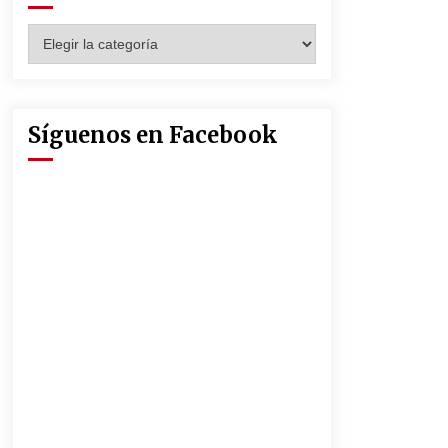
Seguridad Social
13 de mayo de 2022
Categorías
Muere el cardenal Carlos Amigo
Vallejo
27 de abril de 2022
Síguenos en Facebook
La Feria de Abril de Sevilla será un
25% más cara por la crisis mundial
18 de abril de 2022