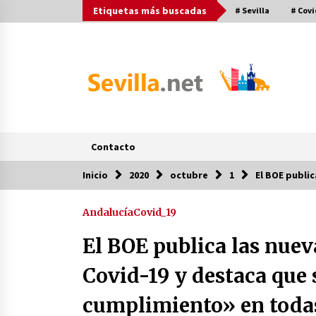
Saltar
Etiquetas más buscadas
# Sevilla
# Covi
al
contenido
Contacto
Inicio
2020
octubre
1
El BOE publi
Post más buscados
Andalucía
Covid_19
Operación Policial y Detenciones
Tras Pelea entre Ultras del Sevilla
El BOE publica las nuev
FC y Osasuna
11 de diciembre de 2023
Covid-19 y destaca que
Final de la Europa League en Sevill
cumplimiento» en toda
| Más de 5.500 efectivos se
encargarán de la seguridad del