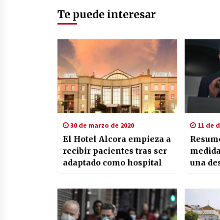
Te puede interesar
30 de marzo de 2020
11 de d
El Hotel Alcora empieza a
Resume
recibir pacientes tras ser
medida
adaptado como hospital
una de
diciem