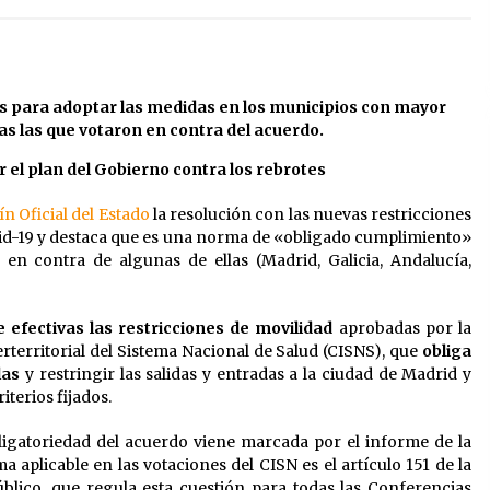
13 de mayo de 2022
?
Los farolillos de la Feria de Sevilla
se repondrán cuando desaparezca
el riesgo de lluvia
as para adoptar las medidas en los municipios con mayor
4 de mayo de 2022
das las que votaron en contra del acuerdo.
 el plan del Gobierno contra los rebrotes
El cultivo casero de marihuana deja
sin luz dos meses a 256 familias en
Sevilla
ín Oficial del Estado
la resolución con las nuevas restricciones
22 de abril de 2022
vid-19 y destaca que es una norma de «obligado cumplimiento»
en contra de algunas de ellas (Madrid, Galicia, Andalucía,
 efectivas las restricciones de movilidad
aprobadas por la
territorial del Sistema Nacional de Salud (CISNS), que
obliga
las
y restringir las salidas y entradas a la ciudad de Madrid y
terios fijados.
bligatoriedad del acuerdo viene marcada por el informe de la
 aplicable en las votaciones del CISN es el artículo 151 de la
blico, que regula esta cuestión para todas las Conferencias