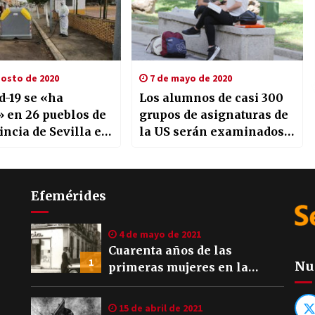
osto de 2020
7 de mayo de 2020
d-19 se «ha
Los alumnos de casi 300
» en 26 pueblos de
grupos de asignaturas de
incia de Sevilla en
la US serán examinados
imos siete días
de manera presencial
Efemérides
4 de mayo de 2021
Cuarenta años de las
1
Nu
primeras mujeres en la
Policía Local de Sevilla
15 de abril de 2021