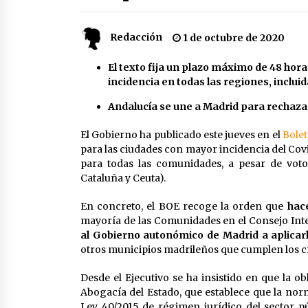
partido
17 de mayo de 2022
Redacción
1 de octubre de 2020
¿Un «insulto» al traje de flamenca
Semidesnudos, trasparencias y
batas de cola en la Feria de Abril
El texto fija un plazo máximo de 48 hor
7 de mayo de 2022
incidencia en todas las regiones, inclui
Andalucía se une a Madrid para rechazar
Todos los cortes de tráfico por la
Feria de Sevilla 2022: del jueves 28
de abril al 8 de mayo
El Gobierno ha publicado este jueves en el
Bolet
26 de abril de 2022
para las ciudades con mayor incidencia del Co
para todas las comunidades, a pesar de voto 
Cataluña y Ceuta).
En concreto, el BOE recoge la orden que
hace
mayoría de las Comunidades en el Consejo Inter
al Gobierno autonómico de Madrid a aplicar
otros municipios madrileños que cumplen los cri
Desde el Ejecutivo se ha insistido en que la o
Abogacía del Estado, que establece que la norma
Ley 40/2015 de régimen jurídico del sector pú