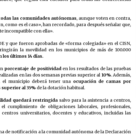
a todas las comunidades autónomas
, aunque voten en contra,
ón, como es el caso», han recordado, para después señalar que,
te incompatible con ella».
BOE y que fueron aprobadas de «forma colegiada» en el CISN,
tringirán la movilidad en los municipios de más de 100.000
 los últimos 14 días.
un
porcentaje de positividad
en los resultados de las pruebas
ealizadas en las dos semanas previas superior al
10%
. Además,
 el municipio deberá tener una
ocupación de camas por
 superior al 35%
de la dotación habitual.
ilidad quedará restringida
salvo para la asistencia a centros,
a el cumplimiento de obligaciones laborales, profesionales,
 centros universitarios, docentes y educativos, incluidas las
fecha de notificación a la comunidad autónoma de la Declaración