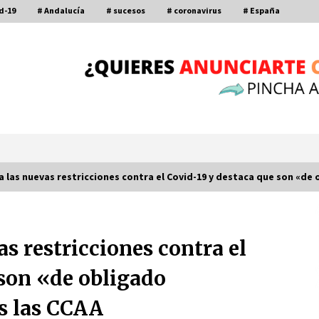
d-19
# Andalucía
# sucesos
# coronavirus
# España
ca las nuevas restricciones contra el Covid-19 y destaca que son «d
Por qué el lanzamiento de hachas es
tan divertido (y cada vez más
as restricciones contra el
popular)
10 de noviembre de 2022
 son «de obligado
a
Leyendas del Betis y del Sevilla
s las CCAA
vuelven al terreno de juego en un
derbi a beneficio de Down Sevilla