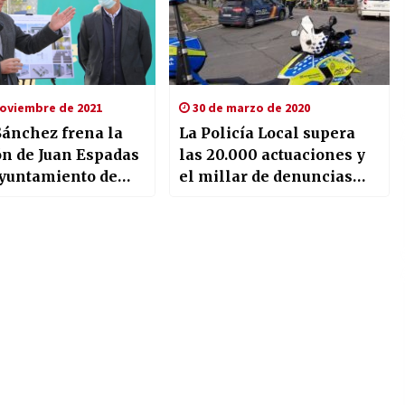
noviembre de 2021
30 de marzo de 2020
Sánchez frena la
La Policía Local supera
ón de Juan Espadas
las 20.000 actuaciones y
Ayuntamiento de
el millar de denuncias
para garantizar el
cumplimiento del decreto
de estado de alarma
durante sus primeros
quince días