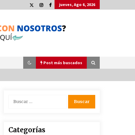
jueves, Ago 6, 2026
Post más buscados
Plaga de pulgas en el festival
Buscar:
Interestelar de Sevilla: «Pensé que
tenía el virus del mono»
24 de mayo de 2022
La Cartuja Pickman esquiva su
Categorías
liquidación al no tener que pagar
seis millones de euros a la