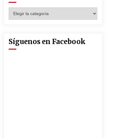
Seguridad Social
13 de mayo de 2022
Categorías
Muere el cardenal Carlos Amigo
Vallejo
27 de abril de 2022
Síguenos en Facebook
La Feria de Abril de Sevilla será un
25% más cara por la crisis mundial
18 de abril de 2022