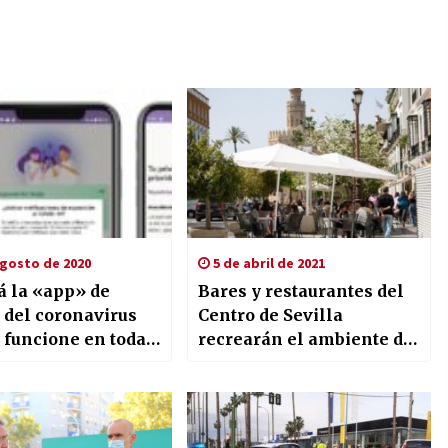
gosto de 2020
5 de abril de 2021
á la «app» de
Bares y restaurantes del
 del coronavirus
Centro de Sevilla
 funcione en toda
recrearán el ambiente de
a
la Feria con música,
sevillanas y farolillos