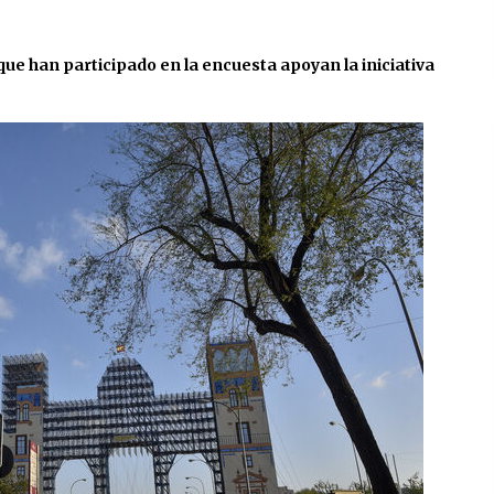
13 de mayo de 2022
 que han participado en la encuesta apoyan la iniciativa
?
Los farolillos de la Feria de Sevilla
se repondrán cuando desaparezca
el riesgo de lluvia
4 de mayo de 2022
El cultivo casero de marihuana deja
sin luz dos meses a 256 familias en
Sevilla
22 de abril de 2022