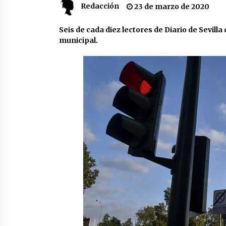
Redacción
23 de marzo de 2020
partido
17 de mayo de 2022
Seis de cada diez lectores de Diario de Sevilla
¿Un «insulto» al traje de flamenca
Semidesnudos, trasparencias y
municipal.
batas de cola en la Feria de Abril
7 de mayo de 2022
Todos los cortes de tráfico por la
Feria de Sevilla 2022: del jueves 28
de abril al 8 de mayo
26 de abril de 2022