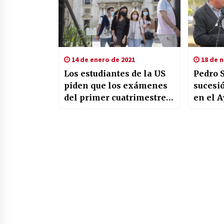
14 de enero de 2021
18 de 
Los estudiantes de la US
Pedro 
piden que los exámenes
sucesi
del primer cuatrimestre
en el 
sean ‘on line’
Sevilla